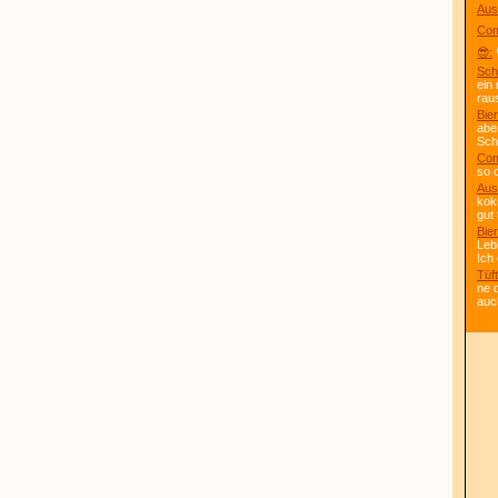
Aus
Com
😎:
Sch
ein
rau
Bier
abe
Scho
Com
so 
Aus
kok
gut 
Bier
Leb
Ich
Tüft
ne 
auc