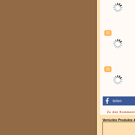
05
06
teilen
Zu den Kommenta
Verrückte Produkte