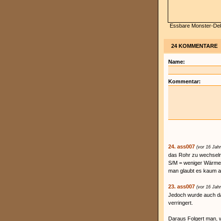
Essbare Monster-De
24 KOMMENTARE
Name:
Kommentar:
24. ass007
(vor 16 Jah
das Rohr zu wechseln
S/M = weniger Wärmeb
man glaubt es kaum ab
23. ass007
(vor 16 Jah
Jedoch wurde auch das
verringert.
Daraus Folgert man, 