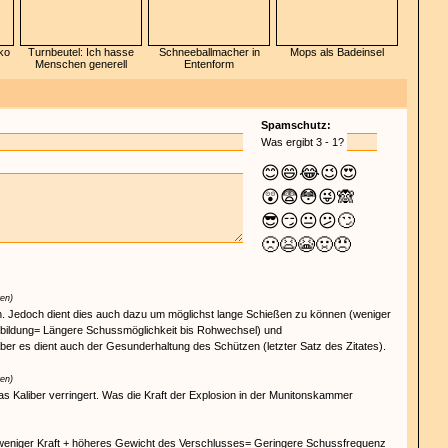
ko
Turnbeutel: Ich hasse
Schneeballmacher in
Mops als Badeinsel
Menschen generell
Entenform
Spamschutz:
Was ergibt 3 - 1?
😊
😄
😂
😉
😍
😲
😨
😳
😜
🙈
😎
😏
😐
😕
🙄
🙁
😫
😭
🤢
😠
ren)
. Jedoch dient dies auch dazu um möglichst lange Schießen zu können (weniger
ildung= Längere Schussmöglichkeit bis Rohwechsel) und
er es dient auch der Gesunderhaltung des Schützen (letzter Satz des Zitates).
ren)
 Kaliber verringert. Was die Kraft der Explosion in der Munitonskammer
weniger Kraft + höheres Gewicht des Verschlusses= Geringere Schussfrequenz