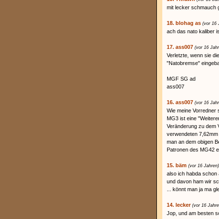
mit lecker schmauch
18. blohag as
(vor 16 
ach das nato kaliber 
17. ass007
(vor 16 Jah
Verletzte, wenn sie d
"Natobremse" eingeba
MGF SG ad
ass007
16. ass007
(vor 16 Jah
Wie meine Vorredner s
MG3 ist eine "Weitere
Veränderung zu dem V
verwendeten 7,62mm z
man an dem obigen Be
Patronen des MG42 ei
15. bäm
(vor 16 Jahren)
also ich habda schon 
und davon ham wir sch
... könnt man ja ma g
14. lecker
(vor 16 Jahre
Jop, und am besten s