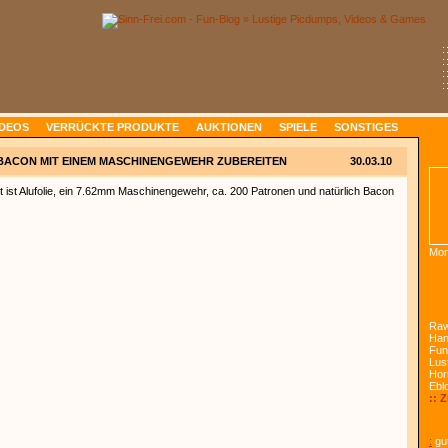
:
:
:
:
IDEOS
VERRÜCKTE PRODUKTE
AUKTIONEN
SPIELE
SONSTIGES
BACON MIT EINEM MASCHINENGEWEHR ZUBEREITEN
30.03.10
 ist Alufolie, ein 7.62mm Maschinengewehr, ca. 200 Patronen und natürlich Bacon
Mon
Raw
Han
Fun
Lust
Hor
Ebl
:: 
:
gut