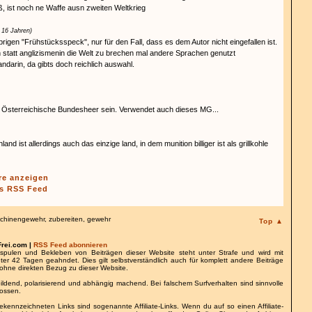
ß, ist noch ne Waffe ausn zweiten Weltkrieg
 16 Jahren)
brigen "Frühstücksspeck", nur für den Fall, dass es dem Autor nicht eingefallen ist.
nn statt anglizismenin die Welt zu brechen mal andere Sprachen genutzt
ndarin, da gibts doch reichlich auswahl.
 Österreichische Bundesheer sein. Verwendet auch dieses MG...
land ist allerdings auch das einzige land, in dem munition billiger ist als grillkohle
re anzeigen
s RSS Feed
chinengewehr
,
zubereiten
,
gewehr
Top ▲
Frei.com |
RSS Feed abonnieren
spulen und Bekleben von Beiträgen dieser Website steht unter Strafe und wird mit
nter 42 Tagen geahndet. Dies gilt selbstverständlich auch für komplett andere Beiträge
ohne direkten Bezug zu dieser Website.
bildend, polarisierend und abhängig machend. Bei falschem Surfverhalten sind sinnvolle
lossen.
gekennzeichneten Links sind sogenannte Affiliate-Links. Wenn du auf so einen Affiliate-