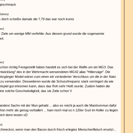
 geschmack
Jahren)
is doch scheiße damals die 7,79 das war noch kunst
ren)
ie Ziele um wenige MM verfehlte. Aus diesem grund wurde die sogenannte
ut.
ren)
chon richtig Festgestellt haben handelt es sich bei der Waffe um ein MG3. Das
ntwicklung" des in der Wehrmacht werwendeten MG42 alias "Hitlersäge". Die
orgänger Model wären zum einen ein veränderter Verschluss um die in der Nato
u verwenden. Desweiteren wurde die Schussfrequenz stark verringert da wie
ispiel gut erkennen kann, dass das Roh sehr Heiß wurde. Zudem hatten die
ne solche Geschwindigkeit, das sie Ziele schon V
andere Sachn mit der Mun gehabt ... also es reicht ja auch die Manövermun dafür
on mehr als genug verballert ... ham noch mal so n 120er Gurt im Keller zu liegen
leich denn testen xD
n)
chmeckst, wenn man den Bacon durch frisch erlegtes Menschenfleisch ersetzt...