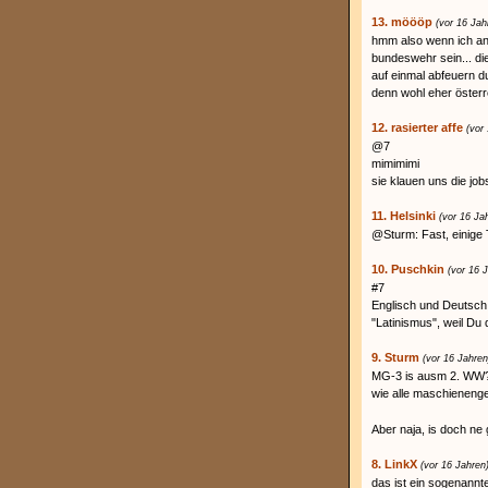
13. möööp
(vor 16 Jah
hmm also wenn ich an
bundeswehr sein... di
auf einmal abfeuern du
denn wohl eher österr
12. rasierter affe
(vor
@7
mimimimi
sie klauen uns die job
11. Helsinki
(vor 16 Ja
@Sturm: Fast, einige T
10. Puschkin
(vor 16 
#7
Englisch und Deutsch
"Latinismus", weil Du
9. Sturm
(vor 16 Jahren
MG-3 is ausm 2. WW? n
wie alle maschieneng
Aber naja, is doch ne 
8. LinkX
(vor 16 Jahren
das ist ein sogenann