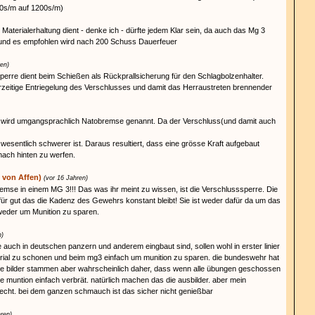
0s/m auf 1200s/m)
Materialerhaltung dient - denke ich - dürfte jedem Klar sein, da auch das Mg 3
und es empfohlen wird nach 200 Schuss Dauerfeuer
ren)
sperre dient beim Schießen als Rückprallsicherung für den Schlagbolzenhalter.
orzeitige Entriegelung des Verschlusses und damit das Herraustreten brennender
 wird umgangsprachlich Natobremse genannt. Da der Verschluss(und damit auch
sentlich schwerer ist. Daraus resultiert, dass eine grösse Kraft aufgebaut
ach hinten zu werfen.
 von Affen)
(vor 16 Jahren)
mse in einem MG 3!!! Das was ihr meint zu wissen, ist die Verschlusssperre. Die
dafür gut das die Kadenz des Gewehrs konstant bleibt! Sie ist weder dafür da um das
eder um Munition zu sparen.
n)
 auch in deutschen panzern und anderem eingbaut sind, sollen wohl in erster linier
rial zu schonen und beim mg3 einfach um munition zu sparen. die bundeswehr hat
ese bilder stammen aber wahrscheinlich daher, dass wenn alle übungen geschossen
e muntion einfach verbrät. natürlich machen das die ausbilder. aber mein
echt. bei dem ganzen schmauch ist das sicher nicht genießbar
hren)