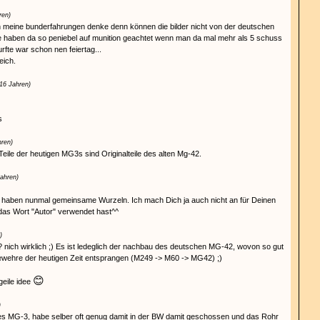
ren)
 meine bunderfahrungen denke denn können die bilder nicht von der deutschen
e haben da so peniebel auf munition geachtet wenn man da mal mehr als 5 schuss
rfte war schon nen feiertag...
eich.
 16 Jahren)
s
hren)
eile der heutigen MG3s sind Originalteile des alten Mg-42.
Jahren)
 haben nunmal gemeinsame Wurzeln. Ich mach Dich ja auch nicht an für Deinen
 das Wort "Autor" verwendet hast^^
)
ich wirklich ;) Es ist ledeglich der nachbau des deutschen MG-42, wovon so gut
ewehre der heutigen Zeit entsprangen (M249 -> M60 -> MG42) ;)
😊
geile idee
)
tes MG-3, habe selber oft genug damit in der BW damit geschossen und das Rohr