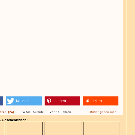
twittern
pinnen
teilen
ren (24)
14.509 Aufrufe
vor 16 Jahren
Bilder gehen nicht?
 & Geschenkideen: