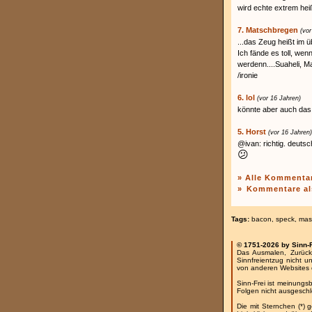
wird echte extrem hei
7. Matschbregen
(vor
...das Zeug heißt im ü
Ich fände es toll, we
werdenn....Suaheli, Ma
/ironie
6. lol
(vor 16 Jahren)
könnte aber auch das
5. Horst
(vor 16 Jahren)
@ivan: richtig. deutsch
😕
» Alle Kommenta
»
Kommentare al
Tags:
bacon
,
speck
,
mas
© 1751-2026 by Sinn-
Das Ausmalen, Zurück
Sinnfreientzug nicht u
von anderen Websites 
Sinn-Frei ist meinungs
Folgen nicht ausgesch
Die mit Sternchen (*) 