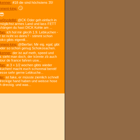
kenner:
#18 die sind höchstens 35!
🙄
ment-king:
😎
w0nzdeifel:
@CK Oder geh einfach in
 möglichst armes Land und lass FETT
shängen du hast DICK Kohle am ...
fan:
ich hol mir glecih 1.9. Lebkuchen -
r ist nciht so deins? - stimmt schon
ko gibts eigentli...
ment-king:
@Bierfan: Mir eig. egal; gibt
oder so schon genug Schokosachen.
kenner:
der ist auf meth, speed und
s sieht man doch, der könnte zb auch
tour de france fahren usw...
fan:
in 3 + 1/2 wochen gibts wieder
kuchen! macht euch schonmal bereit!
 esse sehr gerne Lebkuche...
ler:
ist fake, er müsste ziemlich schnell
dreckige hand haben und weisse hose
h dreckig. und was...