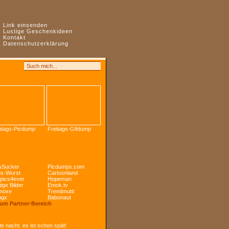
:
Link einsenden
:
Lustige Geschenkideen
:
Kontakt
:
Datenschutzerklärung
tags-Picdump
Freitags-Gifdump
Sucker
Picdumps.com
s-Wurst
Cartoonland
pics4ever
Hopeman
ige Bilder
Emok.tv
noxe
Trendmutti
ogx
Babonaut
Zum Partner-Bereich
e nacht. es ist schon spät!