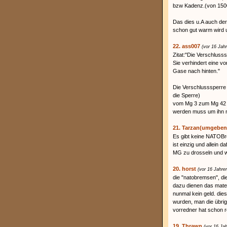
bzw Kadenz.(von 150
Das dies u.A auch der 
schon gut warm wird 
22. ass007
(vor 16 Jah
Zitat:"Die Verschluss
Sie verhindert eine v
Gase nach hinten."
Die Verschlusssperre
die Sperre)
vom Mg 3 zum Mg 42 we
werden muss um ihn n
21. Tarzan(umgeben
Es gibt keine NATOBre
ist einzig und allein 
MG zu drosseln und w
20. horst
(vor 16 Jahre
die "natobremsen", die
dazu dienen das mate
nunmal kein geld. di
wurden, man die übrig
vorredner hat schon r
19. Thrawn
(vor 16 Ja