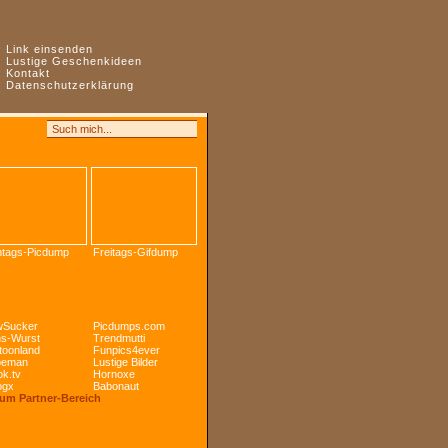
:
Link einsenden
:
Lustige Geschenkideen
:
Kontakt
:
Datenschutzerklärung
tags-Picdump
Freitags-Gifdump
Sucker
Picdumps.com
s-Wurst
Trendmutti
toonland
Funpics4ever
peman
Lustige Bilder
k.tv
Hornoxe
ogx
Babonaut
Zum Partner-Bereich