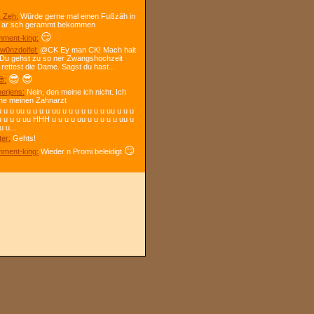
 Zeh:
Würde gerne mal einen Fußzäh in
 ar sch gerammt bekommen
😏
ment-king:
w0nzdeifel:
@CK Ey man CK! Mach halt
 Du gehst zu so ner Zwangshochzeit
 rettest die Dame. Sagst du hast...
😎
😎
:
berjens:
Nein, den meine ich nicht. Ich
ne meinen Zahnarzt
 u u uu u u u u uu u u u u u u u uu u u u
u u u u uu HHH u u u u uu u u u u u uu u
u u...
ter:
Gehts!
😏
ment-king:
Wieder n Promi beleidigt