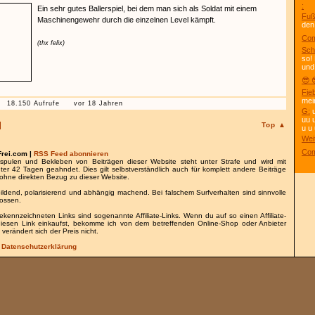
:
Ein sehr gutes Ballerspiel, bei dem man sich als Soldat mit einem
Fuß
Maschinengewehr durch die einzelnen Level kämpft.
den
Com
(thx felix)
Sch
so!
und
😎 
Fie
mei
18.150 Aufrufe
vor 18 Jahren
G:
u
uu 
Top ▲
u u 
Wei
Com
Frei.com |
RSS Feed abonnieren
spulen und Bekleben von Beiträgen dieser Website steht unter Strafe und wird mit
nter 42 Tagen geahndet. Dies gilt selbstverständlich auch für komplett andere Beiträge
ohne direkten Bezug zu dieser Website.
bildend, polarisierend und abhängig machend. Bei falschem Surfverhalten sind sinnvolle
lossen.
gekennzeichneten Links sind sogenannte Affiliate-Links. Wenn du auf so einen Affiliate-
 diesen Link einkaufst, bekomme ich von dem betreffenden Online-Shop oder Anbieter
 verändert sich der Preis nicht.
/
Datenschutzerklärung