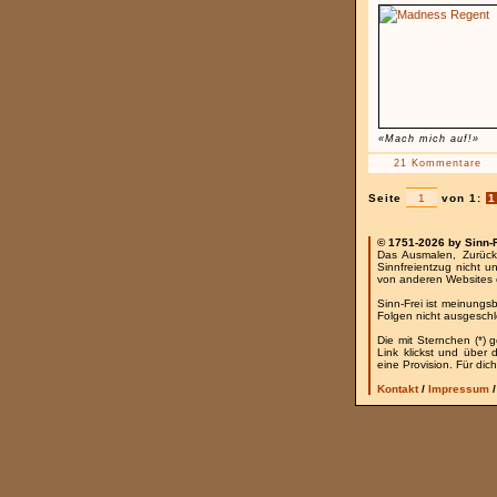
«Mach mich auf!»
21 Kommentare
Seite
von 1:
1
© 1751-2026 by Sinn-
Das Ausmalen, Zurück
Sinnfreientzug nicht u
von anderen Websites 
Sinn-Frei ist meinungs
Folgen nicht ausgesch
Die mit Sternchen (*) 
Link klickst und über
eine Provision. Für dich
Kontakt
/
Impressum