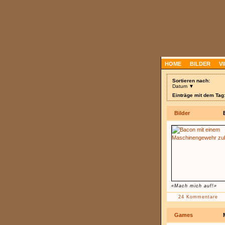
HOME
BILDER
V
Sortieren nach:
Datum ▼
Einträge mit dem Ta
Bilder
«Mach mich auf!»
24 Kommentare
Games