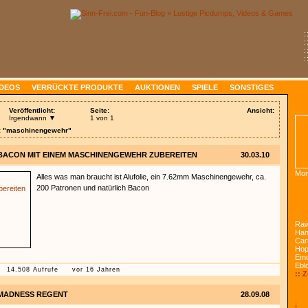
:
:
:
:
IDEOS
VERRÜCKTE PRODUKTE
AUKTIONEN
SPIELE
SONSTIGES
Veröffentlicht:
Seite:
Ansicht:
Irgendwann ▼
1 von 1
g: "maschinengewehr"
BACON MIT EINEM MASCHINENGEWEHR ZUBEREITEN
30.03.10
Mon
Alles was man braucht ist Alufolie, ein 7.62mm Maschinengewehr, ca.
200 Patronen und natürlich Bacon
Raw
Han
Car
Ho
Emo
Ebl
14.508 Aufrufe
vor 16 Jahren
:: 
MADNESS REGENT
28.09.08
: