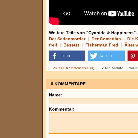
Weitere Teile von "Cyanide & Happiness":
Der Serienmörder
|
Der Comedian
|
Die 
frei!
|
Besetzt
|
Fisherman Fred
|
Älter 
teilen
twittern
Zu den Kommentaren (0)
2.605 Aufrufe
vor 8
0 KOMMENTARE
Name:
Kommentar: