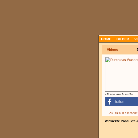
HOME
BILDER
V
Videos
«Mach mich auf!»
teilen
Zu den Kommenta
Verrückte Produkte