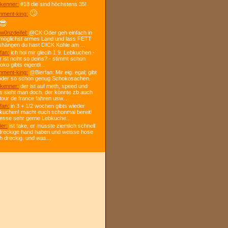
kenner:
#18 die sind höchstens 35!
🙄
ment-king:
😎
w0nzdeifel:
@CK Oder geh einfach in
 möglichst armes Land und lass FETT
shängen du hast DICK Kohle am ...
fan:
ich hol mir glecih 1.9. Lebkuchen -
r ist nciht so deins? - stimmt schon
ko gibts eigentli...
ment-king:
@Bierfan: Mir eig. egal; gibt
oder so schon genug Schokosachen.
kenner:
der ist auf meth, speed und
s sieht man doch, der könnte zb auch
tour de france fahren usw...
fan:
in 3 + 1/2 wochen gibts wieder
kuchen! macht euch schonmal bereit!
 esse sehr gerne Lebkuche...
ler:
ist fake, er müsste ziemlich schnell
dreckige hand haben und weisse hose
h dreckig. und was...