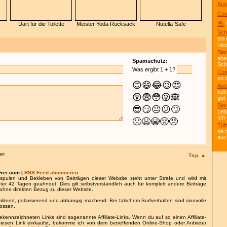
Aus
Com
Dart für die Toilette
Meister Yoda Rucksack
Nutella-Safe
😎:
Sch
ein
rau
Bier
abe
Spamschutz:
Scho
Was ergibt 1 + 1?
Com
so 
😊
😄
😂
😉
😍
Aus
kok
😲
😨
😳
😜
🙈
gut 
Bier
😎
😏
😐
😕
🙄
Leb
Ich
🙁
😫
😭
🤢
😠
Tüft
ne 
auc
er
Top ▲
Frei.com |
RSS Feed abonnieren
spulen und Bekleben von Beiträgen dieser Website steht unter Strafe und wird mit
nter 42 Tagen geahndet. Dies gilt selbstverständlich auch für komplett andere Beiträge
ohne direkten Bezug zu dieser Website.
bildend, polarisierend und abhängig machend. Bei falschem Surfverhalten sind sinnvolle
lossen.
gekennzeichneten Links sind sogenannte Affiliate-Links. Wenn du auf so einen Affiliate-
 diesen Link einkaufst, bekomme ich von dem betreffenden Online-Shop oder Anbieter