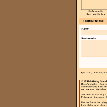
Fußmatte für
Katzenliebhaber
0 KOMMENTARE
Name:
Kommentar:
Tags:
auto
,
brennen
,
feu
© 1751-2026 by Sinn-
Das Ausmalen, Zurück
Sinnfreientzug nicht u
von anderen Websites 
Sinn-Frei ist meinungs
Folgen nicht ausgesch
Die mit Sternchen (*) 
Link klickst und über