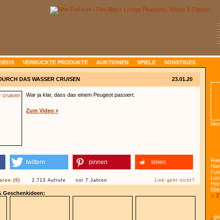
:
:
:
:
IDEOS
VERRÜCKTE PRODUKTE
AUKTIONEN
SPIELE
SONSTIGES
DURCH DAS WASSER CRUISEN
23.01.20
War ja klar, dass das einem Peugeot passiert.
Zum Video »
Mon
Raw
twittern
pinnen
teilen
Han
Fun
Lust
ren (0)
2.713 Aufrufe
vor 7 Jahren
Link geht nicht?
Hor
Ebl
 & Geschenkideen:
:: 
:
gut