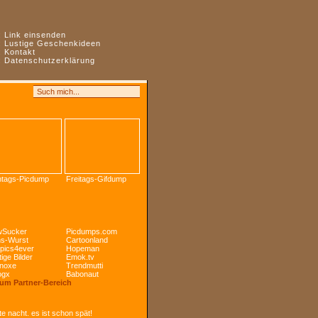
:
Link einsenden
:
Lustige Geschenkideen
:
Kontakt
:
Datenschutzerklärung
tags-Picdump
Freitags-Gifdump
Sucker
Picdumps.com
s-Wurst
Cartoonland
pics4ever
Hopeman
ige Bilder
Emok.tv
noxe
Trendmutti
ogx
Babonaut
Zum Partner-Bereich
e nacht. es ist schon spät!