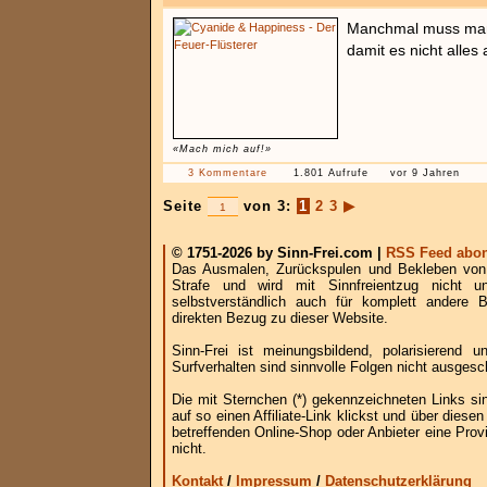
Manchmal muss man 
damit es nicht alles 
«Mach mich auf!»
3 Kommentare
1.801 Aufrufe
vor 9 Jahren
Seite
von 3:
1
2
3
▶
© 1751-2026 by Sinn-Frei.com |
RSS Feed abon
Das Ausmalen, Zurückspulen und Bekleben von B
Strafe und wird mit Sinnfreientzug nicht u
selbstverständlich auch für komplett andere
direkten Bezug zu dieser Website.
Sinn-Frei ist meinungsbildend, polarisierend
Surfverhalten sind sinnvolle Folgen nicht ausgesc
Die mit Sternchen (*) gekennzeichneten Links si
auf so einen Affiliate-Link klickst und über die
betreffenden Online-Shop oder Anbieter eine Provi
nicht.
Kontakt
/
Impressum
/
Datenschutzerklärung