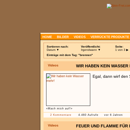
HOME
BILDER
VIDEOS
VERRÜCKTE PRODUKTE
Sortieren nach:
Veröffentlicht:
Seite:
Datum ▼
Irgendwann ▼
1 von 3
▶
Einträge mit dem Tag: "brennen"
Videos
WIR HABEN KEIN WASSER
Egal, dann wirf den 
«Mach mich auf!»
2 Kommentare
4.460 Aufrufe
vor 6 Jahren
Videos
FEUER UND FLAMME FÜR 