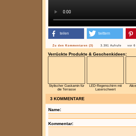
teilen
twittern
Zu den Kommentaren (3)
3.391 Aufrufe
vor 6
Verrückte Produkte & Geschenkideen:
Stylischer Gaskamin für
LED-Regenschirm mit
Alic
die Terrasse
Laserschwert
3 KOMMENTARE
Name:
Kommentar: