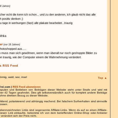
18 Jahren)
cher echt die kenn ich schon... und zu den anderen, ich glaub nicht das alle
h positiv denken ;)
u tage in werbungen (fast) alle plakate bearbeitet...traurig
Afrika
er
(vor 18 Jahren)
photoshopped aus.....
an muss man sich gewöhnen, wenn man überall nur noch geshoppte Bilder zu
 traurig, wie der Computer einem die Wahrnehmung verändert
s RSS Feed
förmig
,
wald
,
see
,
insel
Top ▲
Frei.com |
RSS Feed abonnieren
spulen und Bekleben von Beiträgen dieser Website steht unter Strafe und wird mit
nter 42 Tagen geahndet. Dies gilt selbstverständlich auch für komplett andere Beiträge
ohne direkten Bezug zu dieser Website.
bildend, polarisierend und abhängig machend. Bei falschem Surfverhalten sind sinnvolle
lossen.
gekennzeichneten Links sind sogenannte Affiliate-Links. Wenn du auf so einen Affiliate-
 diesen Link einkaufst, bekomme ich von dem betreffenden Online-Shop oder Anbieter
 verändert sich der Preis nicht.