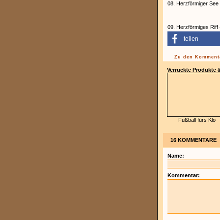
08. Herzförmiger See 
09. Herzförmiges Riff 
teilen
Zu den Kommenta
Verrückte Produkte
Fußball fürs Klo
16 KOMMENTARE
Name:
Kommentar: