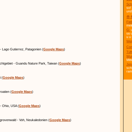
Sch
so!
und
😎 
Fie
mei
G:
u
uu 
u u 
Wei
Com
 - Lago Gutierrez, Patagonien (
Google Maps
)
Tüft
Wun
Mitt
chtgebiet - Guandu Nature Park, Taiwan (
Google Maps
)
Jen
sch
ra
i (
Google Maps
)
roatien (
Google Maps
)
- Ohio, USA (
Google Maps
)
grovenwald - Voh, Neukaledonien (
Google Maps
)