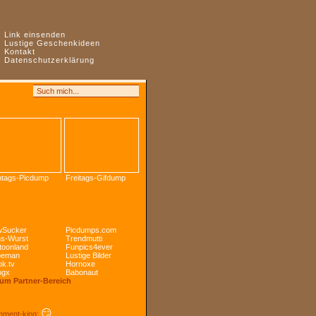
:
Link einsenden
:
Lustige Geschenkideen
:
Kontakt
:
Datenschutzerklärung
tags-Picdump
Freitags-Gifdump
Sucker
Picdumps.com
s-Wurst
Trendmutti
toonland
Funpics4ever
peman
Lustige Bilder
k.tv
Hornoxe
ogx
Babonaut
Zum Partner-Bereich
😏
ment-king: