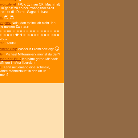
w0nzdeifel:
@CK Ey man CK! Mach halt
 Du gehst zu so ner Zwangshochzeit
 rettest die Dame. Sagst du hast...
😎
😎
:
berjens:
Nein, den meine ich nicht. Ich
ne meinen Zahnarzt
 u u uu u u u u uu u u u u u u u uu u u u
u u u u uu HHH u u u u uu u u u u u uu u
u u...
ter:
Gehts!
😏
ment-king:
Wieder n Promi beleidigt
ler:
Michael Mittermeier? meinst du den?
sch Karl Br...:
Ich hätte gerne Michaels
elfinger im Ana l bereich.
s:
Kann mir jemand eine schmale,
lanke Männerfaust in den An us
mmen?