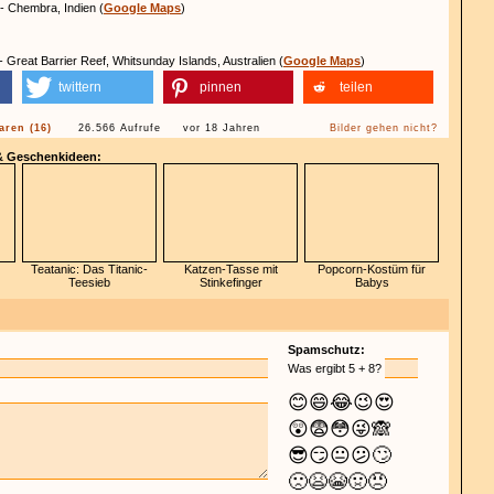
- Chembra, Indien (
Google Maps
)
- Great Barrier Reef, Whitsunday Islands, Australien (
Google Maps
)
twittern
pinnen
teilen
ren (16)
26.566 Aufrufe
vor 18 Jahren
Bilder gehen nicht?
 & Geschenkideen:
Teatanic: Das Titanic-
Katzen-Tasse mit
Popcorn-Kostüm für
Teesieb
Stinkefinger
Babys
Spamschutz:
Was ergibt 5 + 8?
😊
😄
😂
😉
😍
😲
😨
😳
😜
🙈
😎
😏
😐
😕
🙄
🙁
😫
😭
🤢
😠