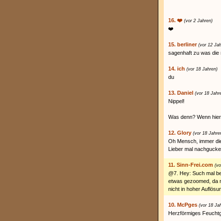
16. ❤️‍
(vor 2 Jahren)
❤️‍
15. berliner
(vor 12 Ja
sagenhaft zu was die 
14. ich
(vor 18 Jahren)
du
13. Daniel
(vor 18 Jahr
Nippel!
Was denn? Wenn hier 
12. Glory
(vor 18 Jahre
Oh Mensch, immer dies
Lieber mal nachgucke
11. Sinn-Frei.com
(vo
@7. Hey: Such mal bei
etwas gezoomed, da m
nicht in hoher Auflösu
10. McPges
(vor 18 Ja
Herzförmiges Feuchtg