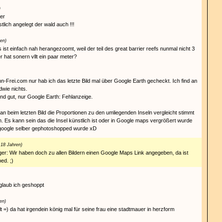
)
er
stlich angelegt der wald auch !!!
ren)
ist einfach nah herangezoomt, weil der teil des great barrier reefs nunmal nicht 3
 hat sonern vllt ein paar meter?
n-Frei.com nur hab ich das letzte Bild mal über Google Earth gecheckt. Ich find an
dwie nichts.
d gut, nur Google Earth: Fehlanzeige.
 beim letzten Bild die Proportionen zu den umliegenden Inseln vergleicht stimmt
n. Es kann sein das die Insel künstlich ist oder in Google maps vergrößert wurde
 google selber gephotoshopped wurde xD
 18 Jahren)
ger: Wir haben doch zu allen Bildern einen Google Maps Link angegeben, da ist
ed. ;)
glaub ich geshoppt
en)
t =) da hat irgendein könig mal für seine frau eine stadtmauer in herzform