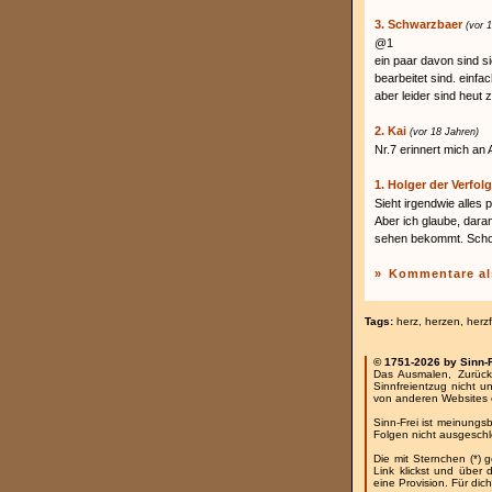
3. Schwarzbaer
(vor 
@1
ein paar davon sind si
bearbeitet sind. einfac
aber leider sind heut z
2. Kai
(vor 18 Jahren)
Nr.7 erinnert mich an 
1. Holger der Verfolg
Sieht irgendwie alles 
Aber ich glaube, dar
sehen bekommt. Schon
»
Kommentare al
Tags:
herz
,
herzen
,
herz
© 1751-2026 by Sinn-
Das Ausmalen, Zurück
Sinnfreientzug nicht u
von anderen Websites 
Sinn-Frei ist meinungs
Folgen nicht ausgesch
Die mit Sternchen (*) 
Link klickst und über
eine Provision. Für dich