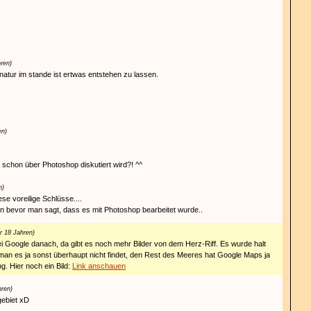
hren)
natur im stande ist ertwas entstehen zu lassen.
en)
schon über Photoshop diskutiert wird?! ^^
n)
e voreilige Schlüsse....
n bevor man sagt, dass es mit Photoshop bearbeitet wurde..
r 18 Jahren)
 Google danach, da gibt es noch mehr Bilder von dem Herz-Riff. Es wurde halt
an es ja sonst überhaupt nicht findet, den Rest des Meeres hat Google Maps ja
ng. Hier noch ein Bild:
Link anschauen
hren)
ebiet xD