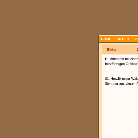
HOME
BILDER
V
Bilder
Du möchtest bei einem
herzförmigen Gebilde
01. Herzförmiger Wald
Sieht nur aus diesem 