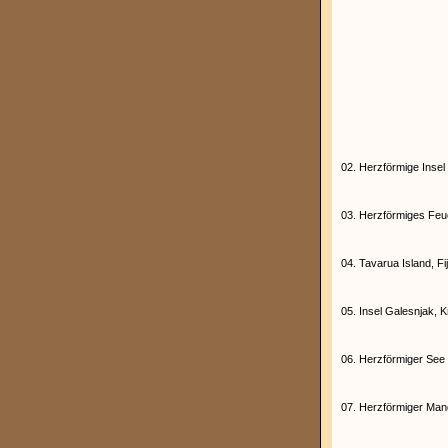
02. Herzförmige Insel
03. Herzförmiges Feu
04. Tavarua Island, Fij
05. Insel Galesnjak, K
06. Herzförmiger See 
07. Herzförmiger Man