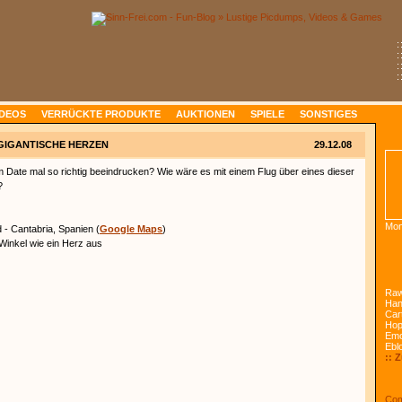
:
:
:
:
IDEOS
VERRÜCKTE PRODUKTE
AUKTIONEN
SPIELE
SONSTIGES
GIGANTISCHE HERZEN
29.12.08
 Date mal so richtig beeindrucken? Wie wäre es mit einem Flug über eines dieser
?
Mon
 - Cantabria, Spanien (
Google Maps
)
Winkel wie ein Herz aus
Raw
Han
Car
Ho
Emo
Ebl
:: 
Com