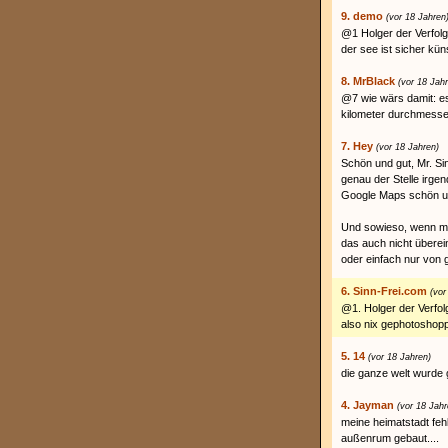
9. demo
(vor 18 Jahren
@1 Holger der Verfolg
der see ist sicher kün
8. MrBlack
(vor 18 Jah
@7 wie wärs damit: es 
kilometer durchmesser
7. Hey
(vor 18 Jahren)
Schön und gut, Mr. Sin
genau der Stelle irgen
Google Maps schön un
Und sowieso, wenn man
das auch nicht überei
oder einfach nur von
6. Sinn-Frei.com
(vor
@1. Holger der Verfol
also nix gephotoshopp
5. 14
(vor 18 Jahren)
die ganze welt wurde 
4. Jayman
(vor 18 Jahr
meine heimatstadt fehl
außenrum gebaut....