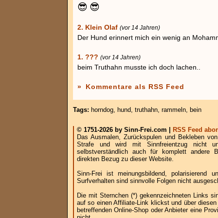
😎
😎
2. Klein Olaf
(vor 14 Jahren)
Der Hund erinnert mich ein wenig an Moham
1. ???
(vor 14 Jahren)
beim Truthahn musste ich doch lachen..
»
Kommentare als RSS Feed
Tags:
horndog
,
hund
,
truthahn
,
rammeln
,
bein
© 1751-2026 by Sinn-Frei.com |
RSS Feed abon
Das Ausmalen, Zurückspulen und Bekleben von B
Strafe und wird mit Sinnfreientzug nicht u
selbstverständlich auch für komplett andere
direkten Bezug zu dieser Website.
Sinn-Frei ist meinungsbildend, polarisierend
Surfverhalten sind sinnvolle Folgen nicht ausgesc
Die mit Sternchen (*) gekennzeichneten Links si
auf so einen Affiliate-Link klickst und über die
betreffenden Online-Shop oder Anbieter eine Provi
nicht.