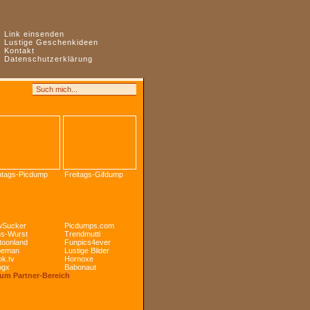
:
Link einsenden
:
Lustige Geschenkideen
:
Kontakt
:
Datenschutzerklärung
tags-Picdump
Freitags-Gifdump
Sucker
Picdumps.com
s-Wurst
Trendmutti
toonland
Funpics4ever
peman
Lustige Bilder
k.tv
Hornoxe
ogx
Babonaut
Zum Partner-Bereich