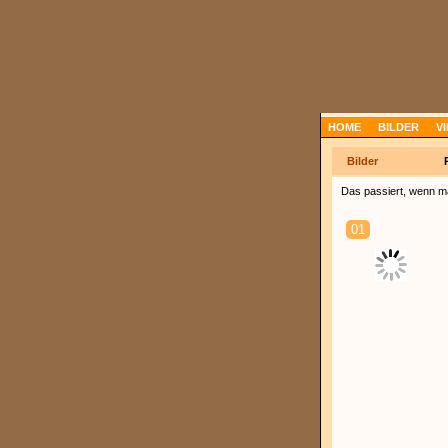
HOME
BILDER
V
Bilder
Das passiert, wenn man
01