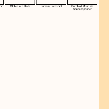
bie
Globus aus Kork
Jumanji Brettspiel
Durchfall-Mann als
Saucenspender