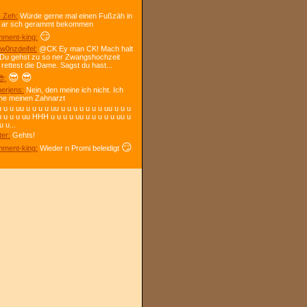
 Zeh:
Würde gerne mal einen Fußzäh in
 ar sch gerammt bekommen
😏
ment-king:
w0nzdeifel:
@CK Ey man CK! Mach halt
 Du gehst zu so ner Zwangshochzeit
 rettest die Dame. Sagst du hast...
😎
😎
:
berjens:
Nein, den meine ich nicht. Ich
ne meinen Zahnarzt
 u u uu u u u u uu u u u u u u u uu u u u
u u u u uu HHH u u u u uu u u u u u uu u
u u...
ter:
Gehts!
😏
ment-king:
Wieder n Promi beleidigt