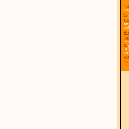
:
Fuß
den
Com
Sch
so!
und
😎 
Fie
mei
G:
u
uu 
u u 
Wei
Com