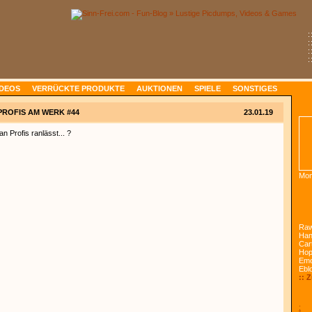
:
:
:
:
IDEOS
VERRÜCKTE PRODUKTE
AUKTIONEN
SPIELE
SONSTIGES
PROFIS AM WERK #44
23.01.19
 Profis ranlässt... ?
Mon
Raw
Han
Car
Ho
Emo
Ebl
:: 
: