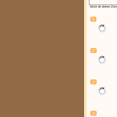
Strick dir deinen Zom
11
12
13
14