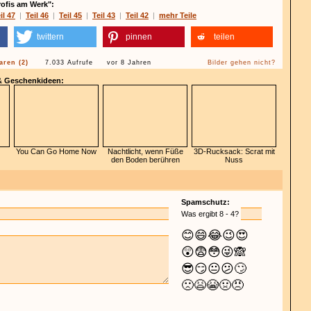
rofis am Werk":
il 47
|
Teil 46
|
Teil 45
|
Teil 43
|
Teil 42
|
mehr Teile
twittern
pinnen
teilen
ren (2)
7.033 Aufrufe
vor 8 Jahren
Bilder gehen nicht?
 & Geschenkideen:
You Can Go Home Now
Nachtlicht, wenn Füße
3D-Rucksack: Scrat mit
den Boden berühren
Nuss
Spamschutz:
Was ergibt 8 - 4?
😊
😄
😂
😉
😍
😲
😨
😳
😜
🙈
😎
😏
😐
😕
🙄
🙁
😫
😭
🤢
😠