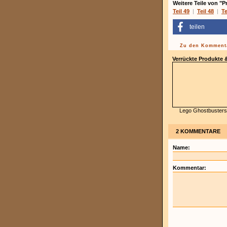
Weitere Teile von "P
Teil 49
|
Teil 48
|
Te
teilen
Zu den Kommenta
Verrückte Produkte
Lego Ghostbusters
2 KOMMENTARE
Name:
Kommentar: