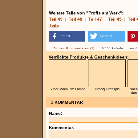
Weitere Teile von "Profis am Werk":
Teil 49
|
Teil 48
|
Teil 47
|
Teil 45
|
Teil 
Teile
teilen
twittern
Zu den Kommentaren (1)
6.138 Aufrufe
vor 6
Verrückte Produkte & Geschenkideen:
Super Mario Pilz-Lampe
Jumanji Brettspiel
Nacht
den 
1 KOMMENTAR
Name:
Kommentar: