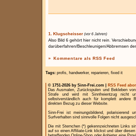
1. Klugscheisser
(vor 6 Jahren)
Also Bild 6 gehört hier nicht rein. Verschieb
darüberfahren/Beschleunigen/Abbremsen der
»
Kommentare als RSS Feed
Tags:
profis
,
handwerker
,
reparieren
,
fixed it
© 1751-2026 by Sinn-Frei.com |
RSS Feed abon
Das Ausmalen, Zurückspulen und Bekleben von B
Strafe und wird mit Sinnfreientzug nicht u
selbstverständlich auch für komplett andere
direkten Bezug zu dieser Website.
Sinn-Frei ist meinungsbildend, polarisierend
Surfverhalten sind sinnvolle Folgen nicht ausgesc
Die mit Sternchen (*) gekennzeichneten Links si
auf so einen Affiliate-Link klickst und über die
betreffenden Online-Shop oder Anbieter eine Provi