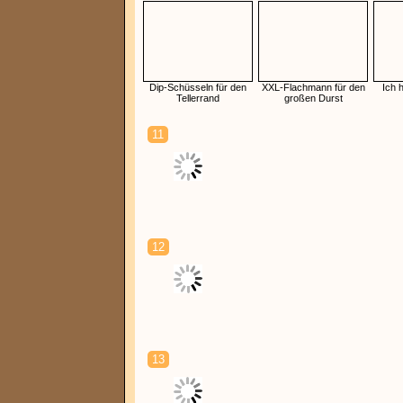
Dip-Schüsseln für den
XXL-Flachmann für den
Ich 
Tellerrand
großen Durst
11
12
13