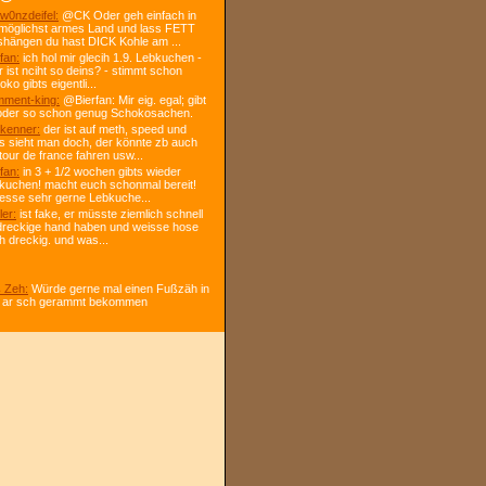
w0nzdeifel:
@CK Oder geh einfach in
 möglichst armes Land und lass FETT
shängen du hast DICK Kohle am ...
fan:
ich hol mir glecih 1.9. Lebkuchen -
r ist nciht so deins? - stimmt schon
ko gibts eigentli...
ment-king:
@Bierfan: Mir eig. egal; gibt
oder so schon genug Schokosachen.
kenner:
der ist auf meth, speed und
s sieht man doch, der könnte zb auch
tour de france fahren usw...
fan:
in 3 + 1/2 wochen gibts wieder
kuchen! macht euch schonmal bereit!
 esse sehr gerne Lebkuche...
ler:
ist fake, er müsste ziemlich schnell
dreckige hand haben und weisse hose
h dreckig. und was...
 Zeh:
Würde gerne mal einen Fußzäh in
 ar sch gerammt bekommen