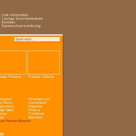
:
Link einsenden
:
Lustige Geschenkideen
:
Kontakt
:
Datenschutzerklärung
tags-Picdump
Freitags-Gifdump
Sucker
Picdumps.com
s-Wurst
Cartoonland
pics4ever
Hopeman
ige Bilder
Emok.tv
noxe
Trendmutti
ogx
Babonaut
Zum Partner-Bereich
😎