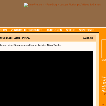
:
:
:
:
IDEOS
VERRÜCKTE PRODUKTE
AUKTIONEN
SPIELE
SONSTIGES
REMI GAILLARD - PIZZA
24.01.10
ahnend eine Pizza aus und landet bei den Ninja Turtles.
Mon
Raw
Han
Fun
Lust
Hor
Ebl
:: 
😎: