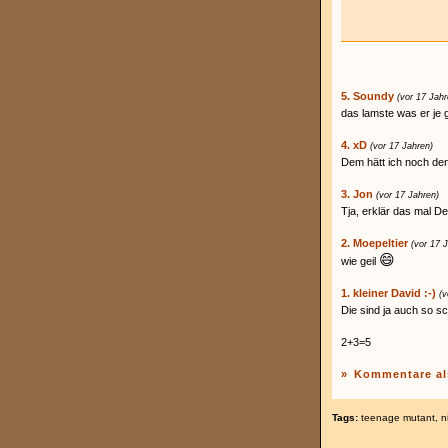
5. Soundy
(vor 17 Jahr
das lamste was er je 
4. xD
(vor 17 Jahren)
Dem hätt ich noch de
3. Jon
(vor 17 Jahren)
Tja, erklär das mal D
2. Moepeltier
(vor 17 
😄
wie geil
1. kleiner David :-)
(v
Die sind ja auch so sc
2+3=5
»
Kommentare al
Tags:
teenage mutant
,
n