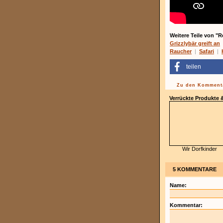
Weitere Teile von "R
Grizzlybär greift an
Raucher
|
Safari
|
teilen
Zu den Kommenta
Verrückte Produkte
Wir Dorfkinder
5 KOMMENTARE
Name:
Kommentar: