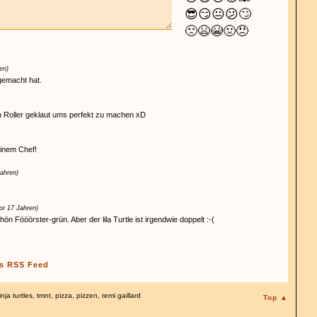
😎
😏
😐
😕
🙄
🙁
😫
😭
🤢
😠
en)
gemacht hat.
n Roller geklaut ums perfekt zu machen xD
einem Chef!
Jahren)
or 17 Jahren)
hön Fööörster-grün. Aber der lila Turtle ist irgendwie doppelt :-(
s RSS Feed
inja turtles
,
tmnt
,
pizza
,
pizzen
,
remi gaillard
Top ▲