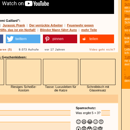
Sch
ein
rau
Bier
abe
emi Gaillard":
Scho
|
Jurassic Prank
|
Der verrückte Arbeiter
|
Feuerwehr gegen
Com
Hilfe, das ist ein Notfall!
|
Blinder Mann fährt Auto
|
mehr Teile
so 
Aus
kok
twittern
pinnen
teilen
gut 
Bier
Leb
ren (5)
9.073 Aufrufe
vor 17 Jahren
Video geht nicht?
Ich
 & Geschenkideen:
Tüft
ne 
auc
:
:
Fuß
den
Riesiges Scheiße-
Tasse: Luxusleben für
Schreibtisch mit
Kostüm
die Katze
Glaseinsatz
Spamschutz:
Was ergibt 5 + 3?
😊
😄
😂
😉
😍
😲
😨
😳
😜
🙈