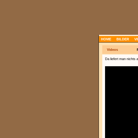
HOME
BILDER
V
Videos
Da liefert man nichts 