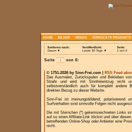
HOME
BILDER
VIDEOS
VERRÜCKTE PRODUKTE
Sortieren nach:
Veröffentlicht:
Seite:
Datum ▼
Letzte 30 Tage ▼
1 von 0
Seite
von 0:
© 1751-2026 by Sinn-Frei.com |
RSS Feed abon
Das Ausmalen, Zurückspulen und Bekleben von B
Strafe und wird mit Sinnfreientzug nicht u
selbstverständlich auch für komplett andere
direkten Bezug zu dieser Website.
Sinn-Frei ist meinungsbildend, polarisierend
Surfverhalten sind sinnvolle Folgen nicht ausgesc
Die mit Sternchen (*) gekennzeichneten Links si
auf so einen Affiliate-Link klickst und über die
betreffenden Online-Shop oder Anbieter eine Provi
nicht.