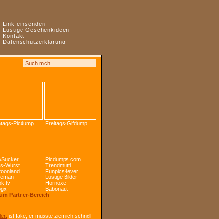
:
Link einsenden
:
Lustige Geschenkideen
:
Kontakt
:
Datenschutzerklärung
tags-Picdump
Freitags-Gifdump
Sucker
Picdumps.com
s-Wurst
Trendmutti
toonland
Funpics4ever
peman
Lustige Bilder
k.tv
Hornoxe
ogx
Babonaut
Zum Partner-Bereich
ler:
ist fake, er müsste ziemlich schnell