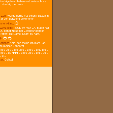
dreckige hand haben und weisse hose
h dreckig. und was...
 Zeh:
Würde gerne mal einen Fußzäh in
 ar sch gerammt bekommen
😏
ment-king:
w0nzdeifel:
@CK Ey man CK! Mach halt
 Du gehst zu so ner Zwangshochzeit
 rettest die Dame. Sagst du hast...
😎
😎
:
berjens:
Nein, den meine ich nicht. Ich
ne meinen Zahnarzt
 u u uu u u u u uu u u u u u u u uu u u u
u u u u uu HHH u u u u uu u u u u u uu u
u u...
ter:
Gehts!