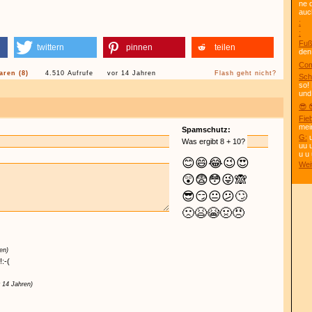
ne 
auc
:
:
Fuß
twittern
pinnen
teilen
den
Com
ren (8)
4.510 Aufrufe
vor 14 Jahren
Flash geht nicht?
Sch
so!
und
😎 
Fie
mei
Spamschutz:
G:
u
Was ergibt 8 + 10?
uu 
u u 
😊
😄
😂
😉
😍
Wei
😲
😨
😳
😜
🙈
😎
😏
😐
😕
🙄
🙁
😫
😭
🤢
😠
en)
!:-(
r 14 Jahren)