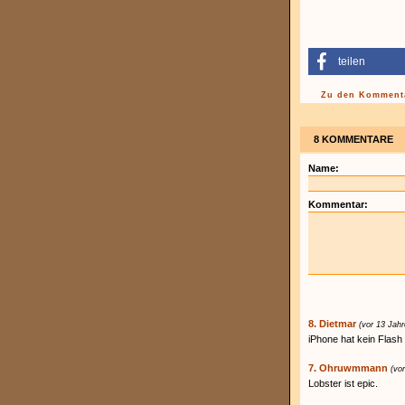
teilen
Zu den Kommenta
8 KOMMENTARE
Name:
Kommentar:
8. Dietmar
(vor 13 Jahr
iPhone hat kein Flash 
7. Ohruwmmann
(vo
Lobster ist epic.