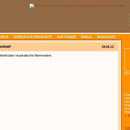
:
:
:
:
IDEOS
VERRÜCKTE PRODUKTE
AUKTIONEN
SPIELE
SONSTIGES
SHRIMP
18.05.12
Weebl über musikalische Meerestiere.
Mon
Raw
Han
Car
Ho
Emo
Ebl
:: 
Tüft