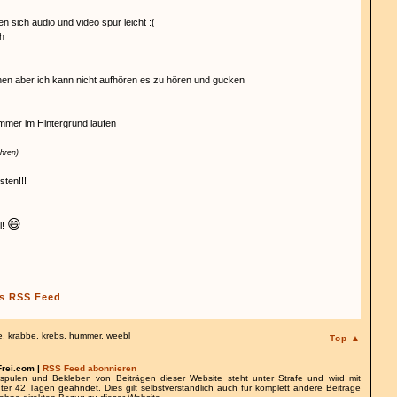
en sich audio und video spur leicht :(
h
ehen aber ich kann nicht aufhören es zu hören und gucken
 immer im Hintergrund laufen
hren)
sten!!!
😄
l!
s RSS Feed
e
,
krabbe
,
krebs
,
hummer
,
weebl
Top ▲
Frei.com |
RSS Feed abonnieren
spulen und Bekleben von Beiträgen dieser Website steht unter Strafe und wird mit
nter 42 Tagen geahndet. Dies gilt selbstverständlich auch für komplett andere Beiträge