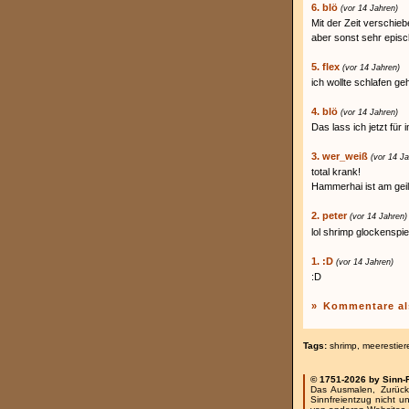
6. blö
(vor 14 Jahren)
Mit der Zeit verschieb
aber sonst sehr episc
5. flex
(vor 14 Jahren)
ich wollte schlafen g
4. blö
(vor 14 Jahren)
Das lass ich jetzt für
3. wer_weiß
(vor 14 Ja
total krank!
Hammerhai ist am geil
2. peter
(vor 14 Jahren)
lol shrimp glockenspie
1. :D
(vor 14 Jahren)
:D
»
Kommentare al
Tags:
shrimp
,
meerestier
© 1751-2026 by Sinn-
Das Ausmalen, Zurück
Sinnfreientzug nicht u