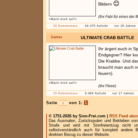
😊
Bildern
(thx Fabi für eines der B
«Mach mich auf!»
20 Kommentare
44.470 Aufrufe
vor 16 Jahren
Games
ULTIMATE CRAB BATTLE
Ihr ärgert euch in S
Endgegner? Hier ko
Die Krabbe. Und dam
braucht man auch nu
feuern).
«Mach mich auf!»
(thx Fieee)
15 Kommentare
6.464 Aufrufe
vor 17 Jahren
Seite
von 1:
1
© 1751-2026 by Sinn-Frei.com |
RSS Feed abon
Das Ausmalen, Zurückspulen und Bekleben von B
Strafe und wird mit Sinnfreientzug nicht u
selbstverständlich auch für komplett andere
direkten Bezug zu dieser Website.