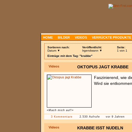
HOME
BILDER
VIDEOS
VERRÜCKTE PRODUKTE
Sortieren nach:
Veröffentlicht:
Seite:
Datum ▼
Irgendwann ▼
1 von 1
Einträge mit dem Tag: "krabbe"
Videos
OKTOPUS JAGT KRABBE
Faszinierend, wie d
Wird sie entkomme
«Mach mich auf!»
3 Kommentare
2.530 Aufrufe
vor 9 Jahren
Videos
KRABBE ISST NUDELN