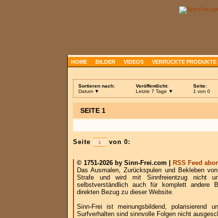
HOME
BILDER
VIDEOS
VERRÜCKTE PRODUKTE
Sortieren nach:
Veröffentlicht:
Seite:
Datum ▼
Letzte 7 Tage ▼
1 von 0
SEITE 1
Seite
von 0:
© 1751-2026 by Sinn-Frei.com |
RSS Feed abon
Das Ausmalen, Zurückspulen und Bekleben von B
Strafe und wird mit Sinnfreientzug nicht u
selbstverständlich auch für komplett andere
direkten Bezug zu dieser Website.
Sinn-Frei ist meinungsbildend, polarisierend
Surfverhalten sind sinnvolle Folgen nicht ausgesc