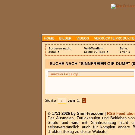
HOME
BILDER
VIDEOS
VERRÜCKTE PRODUKTE
Sortieren nach:
Veröffentlicht:
Seite:
Zufall ▼
Letzte 30 Tage ▼
1 von 1
SUCHE NACH "SINNFREIER GIF DUMP" (
Seite
von 1:
1
© 1751-2026 by Sinn-Frei.com |
RSS Feed abon
Das Ausmalen, Zurückspulen und Bekleben von B
Strafe und wird mit Sinnfreientzug nicht u
selbstverständlich auch für komplett andere
direkten Bezug zu dieser Website.