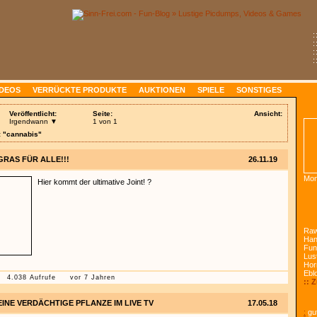
:
:
:
:
IDEOS
VERRÜCKTE PRODUKTE
AUKTIONEN
SPIELE
SONSTIGES
Veröffentlicht:
Seite:
Ansicht:
Irgendwann ▼
1 von 1
: "cannabis"
GRAS FÜR ALLE!!!
26.11.19
Mon
Hier kommt der ultimative Joint! ?
Raw
Han
Fun
Lust
Hor
Ebl
4.038 Aufrufe
vor 7 Jahren
:: 
EINE VERDÄCHTIGE PFLANZE IM LIVE TV
17.05.18
:
gut