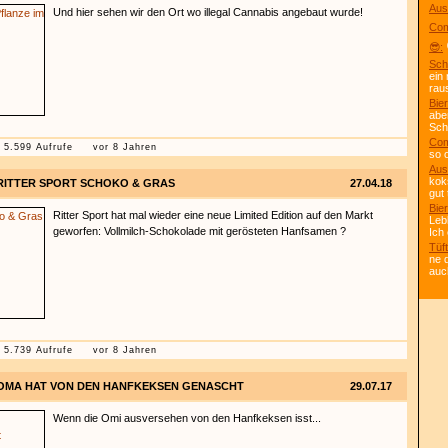
Aus
Und hier sehen wir den Ort wo illegal Cannabis angebaut wurde!
Com
😎:
Sch
ein
rau
Bier
abe
Scho
Com
5.599 Aufrufe
vor 8 Jahren
so 
Aus
kok
RITTER SPORT SCHOKO & GRAS
27.04.18
gut 
Bier
Ritter Sport hat mal wieder eine neue Limited Edition auf den Markt
Leb
geworfen: Vollmilch-Schokolade mit gerösteten Hanfsamen ?
Ich
Tüft
ne 
auc
5.739 Aufrufe
vor 8 Jahren
OMA HAT VON DEN HANFKEKSEN GENASCHT
29.07.17
Wenn die Omi ausversehen von den Hanfkeksen isst...