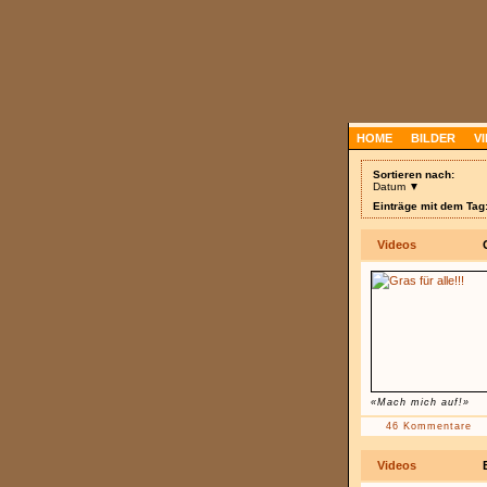
HOME
BILDER
V
Sortieren nach:
Datum ▼
Einträge mit dem Tag
Videos
«Mach mich auf!»
46 Kommentare
Videos