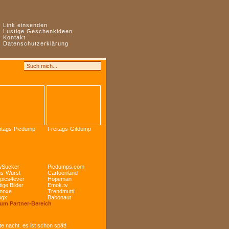
:
Link einsenden
:
Lustige Geschenkideen
:
Kontakt
:
Datenschutzerklärung
tags-Picdump
Freitags-Gifdump
Sucker
Picdumps.com
s-Wurst
Cartoonland
pics4ever
Hopeman
ige Bilder
Emok.tv
noxe
Trendmutti
ogx
Babonaut
Zum Partner-Bereich
e nacht. es ist schon spät!