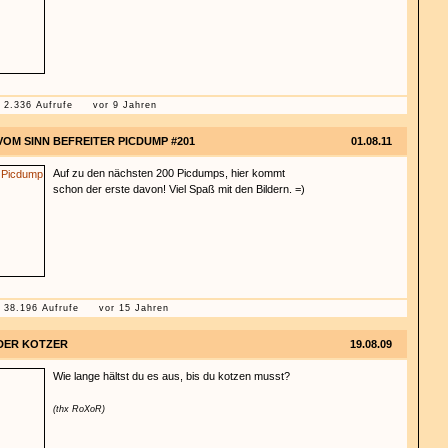
2.336 Aufrufe
vor 9 Jahren
VOM SINN BEFREITER PICDUMP #201
01.08.11
Auf zu den nächsten 200 Picdumps, hier kommt
schon der erste davon! Viel Spaß mit den Bildern. =)
38.196 Aufrufe
vor 15 Jahren
DER KOTZER
19.08.09
Wie lange hältst du es aus, bis du kotzen musst?
(thx RoXoR)