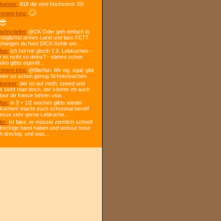
kenner:
#18 die sind höchstens 35!
🙄
ment-king:
😎
w0nzdeifel:
@CK Oder geh einfach in
 möglichst armes Land und lass FETT
shängen du hast DICK Kohle am ...
fan:
ich hol mir glecih 1.9. Lebkuchen -
r ist nciht so deins? - stimmt schon
ko gibts eigentli...
ment-king:
@Bierfan: Mir eig. egal; gibt
oder so schon genug Schokosachen.
kenner:
der ist auf meth, speed und
s sieht man doch, der könnte zb auch
tour de france fahren usw...
fan:
in 3 + 1/2 wochen gibts wieder
kuchen! macht euch schonmal bereit!
 esse sehr gerne Lebkuche...
ler:
ist fake, er müsste ziemlich schnell
dreckige hand haben und weisse hose
h dreckig. und was...