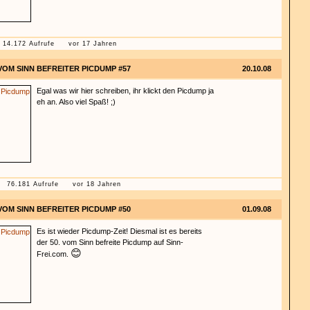
14.172 Aufrufe
vor 17 Jahren
VOM SINN BEFREITER PICDUMP #57
20.10.08
Egal was wir hier schreiben, ihr klickt den Picdump ja
eh an. Also viel Spaß! ;)
76.181 Aufrufe
vor 18 Jahren
VOM SINN BEFREITER PICDUMP #50
01.09.08
Es ist wieder Picdump-Zeit! Diesmal ist es bereits
der 50. vom Sinn befreite Picdump auf Sinn-
😊
Frei.com.