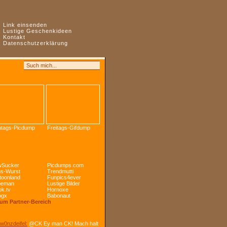
:
Link einsenden
:
Lustige Geschenkideen
:
Kontakt
:
Datenschutzerklärung
tags-Picdump
Freitags-Gifdump
Sucker
Picdumps.com
s-Wurst
Trendmutti
toonland
Funpics4ever
peman
Lustige Bilder
k.tv
Hornoxe
ogx
Babonaut
Zum Partner-Bereich
w0nzdeifel:
@CK Ey man CK! Mach halt