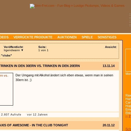
:
:
:
:
IDEOS
VERRÜCKTE PRODUKTE
AUKTIONEN
SPIELE
SONSTIGES
Veröffentlicht:
Seite:
Ansicht:
Irgendwann ▼
1 von 1
: "clubs"
TRINKEN IN DEN 30ERN VS. TRINKEN IN DEN 20ERN
13.11.14
Mon
Der Umgang mit Alkohol ändert sich eben etwas, wenn man in seinen
30ern ist. ;)
Raw
Han
Car
Ho
Emo
Ebl
2.607 Aufrufe
vor 12 Jahren
:: 
AXIS OF AWESOME - IN THE CLUB TONIGHT
20.11.12
Sch