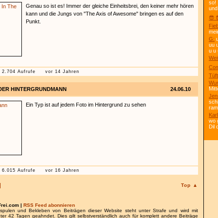
so!
Genau so ist es! Immer der gleiche Einheitsbrei, den keiner mehr hören
und
kann und die Jungs von "The Axis of Awesome" bringen es auf den
😎 
Punkt.
Fie
mei
G:
u
uu 
u u 
Wei
Com
2.704 Aufrufe
vor 14 Jahren
Tüft
Wun
Mitt
DER HINTERGRUNDMANN
24.06.10
Jen
sch
Ein Typ ist auf jedem Foto im Hintergrund zu sehen
ra
Kar
wo 
Dil
6.015 Aufrufe
vor 16 Jahren
Top ▲
Frei.com |
RSS Feed abonnieren
spulen und Bekleben von Beiträgen dieser Website steht unter Strafe und wird mit
nter 42 Tagen geahndet. Dies gilt selbstverständlich auch für komplett andere Beiträge