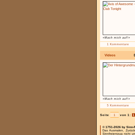
«Mach mich auf!»
1 Kommentare
Videos
«Mach mich auf!»
5 Kommentare
Seite
von 1:
1
© 1751-2026 by Sinn-
Das Ausmalen, Zurück
Sinnfreientzug nicht u