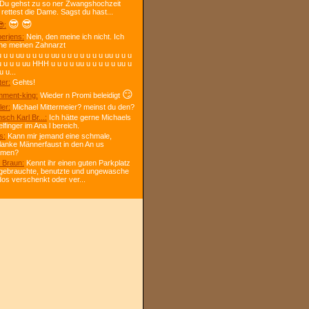
 Du gehst zu so ner Zwangshochzeit
 rettest die Dame. Sagst du hast...
😎
😎
:
berjens:
Nein, den meine ich nicht. Ich
ne meinen Zahnarzt
 u u uu u u u u uu u u u u u u u uu u u u
u u u u uu HHH u u u u uu u u u u u uu u
u u...
ter:
Gehts!
😏
ment-king:
Wieder n Promi beleidigt
ler:
Michael Mittermeier? meinst du den?
sch Karl Br...:
Ich hätte gerne Michaels
elfinger im Ana l bereich.
s:
Kann mir jemand eine schmale,
lanke Männerfaust in den An us
mmen?
l Braun:
Kennt ihr einen guten Parkplatz
gebrauchte, benutzte und ungewasche
 dos verschenkt oder ver...