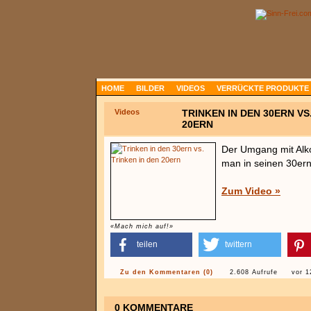
HOME
BILDER
VIDEOS
VERRÜCKTE PRODUKTE
Videos
TRINKEN IN DEN 30ERN VS
20ERN
Der Umgang mit Alko
man in seinen 30ern i
Zum Video »
«Mach mich auf!»
teilen
twittern
Zu den Kommentaren (0)
2.608 Aufrufe
vor 1
0 KOMMENTARE