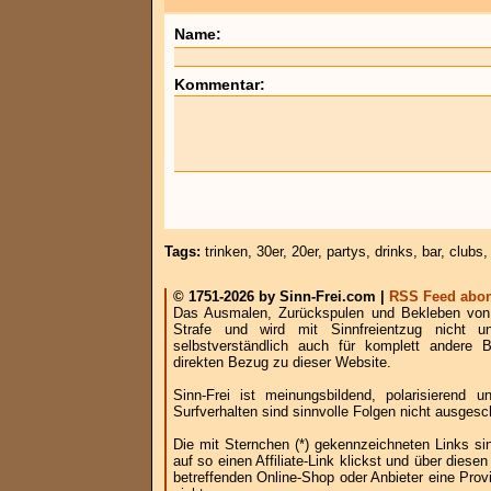
Name:
Kommentar:
Tags:
trinken
,
30er
,
20er
,
partys
,
drinks
,
bar
,
clubs
© 1751-2026 by Sinn-Frei.com |
RSS Feed abon
Das Ausmalen, Zurückspulen und Bekleben von B
Strafe und wird mit Sinnfreientzug nicht u
selbstverständlich auch für komplett andere
direkten Bezug zu dieser Website.
Sinn-Frei ist meinungsbildend, polarisierend
Surfverhalten sind sinnvolle Folgen nicht ausgesc
Die mit Sternchen (*) gekennzeichneten Links si
auf so einen Affiliate-Link klickst und über die
betreffenden Online-Shop oder Anbieter eine Provi