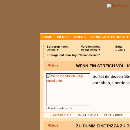
HOME
BILDER
VIDEOS
VERRÜCKTE PRODUKTE
Sortieren nach:
Veröffentlicht:
Seite:
Datum ▼
Irgendwann ▼
1 von 1
Einträge mit dem Tag: "falsch herum"
Videos
WENN EIN STREICH VÖLLI
Solltet ihr diesen St
vorhaben, überdenkt
«Mach mich auf!»
1 Kommentare
5.791 Aufrufe
vor 6 Jahren
Videos
ZU DUMM EINE PIZZA ZU 