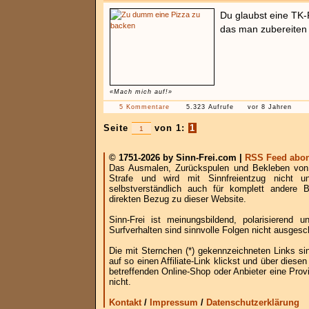
Du glaubst eine TK-P
das man zubereiten 
«Mach mich auf!»
5 Kommentare
5.323 Aufrufe
vor 8 Jahren
Seite
von 1:
1
© 1751-2026 by Sinn-Frei.com |
RSS Feed abon
Das Ausmalen, Zurückspulen und Bekleben von B
Strafe und wird mit Sinnfreientzug nicht u
selbstverständlich auch für komplett andere
direkten Bezug zu dieser Website.
Sinn-Frei ist meinungsbildend, polarisierend
Surfverhalten sind sinnvolle Folgen nicht ausgesc
Die mit Sternchen (*) gekennzeichneten Links si
auf so einen Affiliate-Link klickst und über die
betreffenden Online-Shop oder Anbieter eine Provi
nicht.
Kontakt
/
Impressum
/
Datenschutzerklärung