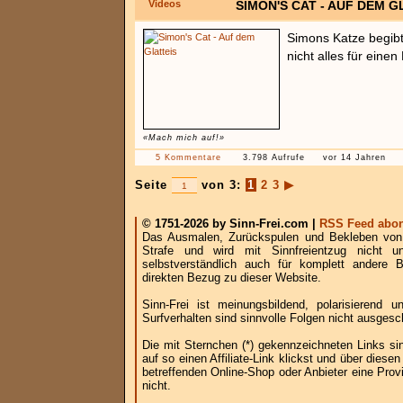
Videos
SIMON'S CAT - AUF DEM G
Simons Katze begibt 
nicht alles für einen
«Mach mich auf!»
5 Kommentare
3.798 Aufrufe
vor 14 Jahren
Seite
von 3:
1
2
3
▶
© 1751-2026 by Sinn-Frei.com |
RSS Feed abon
Das Ausmalen, Zurückspulen und Bekleben von B
Strafe und wird mit Sinnfreientzug nicht u
selbstverständlich auch für komplett andere
direkten Bezug zu dieser Website.
Sinn-Frei ist meinungsbildend, polarisierend
Surfverhalten sind sinnvolle Folgen nicht ausgesc
Die mit Sternchen (*) gekennzeichneten Links si
auf so einen Affiliate-Link klickst und über die
betreffenden Online-Shop oder Anbieter eine Provi
nicht.