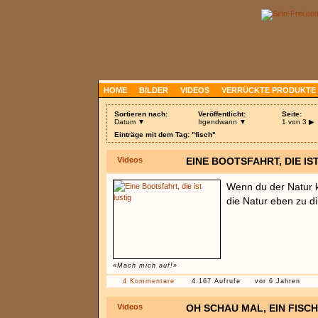
HOME
BILDER
VIDEOS
VERRÜCKTE PRODUKTE
Sortieren nach:
Veröffentlicht:
Seite:
Datum ▼
Irgendwann ▼
1 von 3
▶
Einträge mit dem Tag: "fisch"
Videos
EINE BOOTSFAHRT, DIE IS
Wenn du der Natur 
die Natur eben zu di
«Mach mich auf!»
4 Kommentare
4.167 Aufrufe
vor 6 Jahren
Videos
OH SCHAU MAL, EIN FISCH