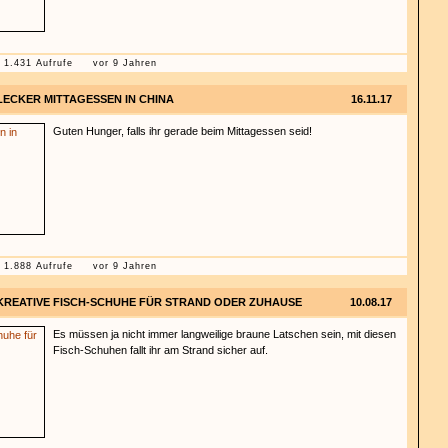
1.431 Aufrufe
vor 9 Jahren
LECKER MITTAGESSEN IN CHINA
16.11.17
Guten Hunger, falls ihr gerade beim Mittagessen seid!
1.888 Aufrufe
vor 9 Jahren
KREATIVE FISCH-SCHUHE FÜR STRAND ODER ZUHAUSE
10.08.17
Es müssen ja nicht immer langweilige braune Latschen sein, mit diesen
Fisch-Schuhen fallt ihr am Strand sicher auf.