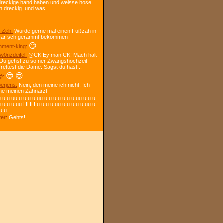
dreckige hand haben und weisse hose
h dreckig. und was...
 Zeh:
Würde gerne mal einen Fußzäh in
 ar sch gerammt bekommen
😏
ment-king:
w0nzdeifel:
@CK Ey man CK! Mach halt
 Du gehst zu so ner Zwangshochzeit
 rettest die Dame. Sagst du hast...
😎
😎
:
berjens:
Nein, den meine ich nicht. Ich
ne meinen Zahnarzt
 u u uu u u u u uu u u u u u u u uu u u u
u u u u uu HHH u u u u uu u u u u u uu u
u u...
ter:
Gehts!