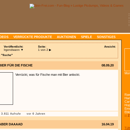
:
:
:
:
IDEOS
VERRÜCKTE PRODUKTE
AUKTIONEN
SPIELE
SONSTIGES
Veröffentlicht:
Seite:
Ansicht:
Irgendwann ▼
1 von 2
▶
 "fische"
BIER FÜR DIE FISCHE
08.09.20
Mon
Verrückt, was für Fische man mit Bier anlockt.
Raw
Han
Car
Ho
Emo
Ebl
3.811 Aufrufe
vor 6 Jahren
:: 
ABER DAAAAD
16.04.19
Tüft