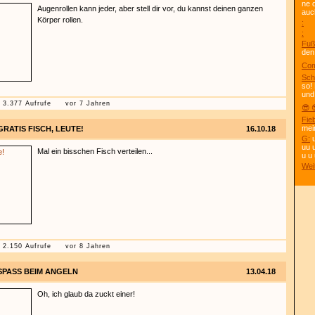
ne 
Augenrollen kann jeder, aber stell dir vor, du kannst deinen ganzen
auc
Körper rollen.
:
:
Fuß
den
Com
Sch
so!
und
3.377 Aufrufe
vor 7 Jahren
😎 
Fie
mei
GRATIS FISCH, LEUTE!
16.10.18
G:
u
uu 
Mal ein bisschen Fisch verteilen...
u u 
Wei
2.150 Aufrufe
vor 8 Jahren
SPASS BEIM ANGELN
13.04.18
Oh, ich glaub da zuckt einer!