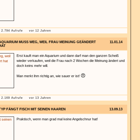
2.794 Aufrufe
vor 12 Jahren
AQUARIUM MUSS WEG, WEIL FRAU MEINUNG GEÄNDERT
11.01.14
HAT
Erst kauft man ein Aquarium und dann darf man den ganzen Scheiß
wieder verkaufen, weil die Frau nach 2 Wochen die Meinung ändert und
doch keins mehr will.
😠
Man merkt ihm richtig an, wie sauer er ist!
2.169 Aufrufe
vor 13 Jahren
TYP FÄNGT FISCH MIT SEINEN HAAREN
13.09.13
Praktisch, wenn man grad mal keine Angelschnur hat!