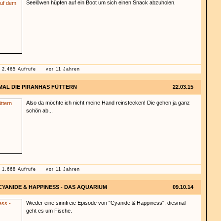
Seelöwen hüpfen auf ein Boot um sich einen Snack abzuholen.
2.465 Aufrufe
vor 11 Jahren
MAL DIE PIRANHAS FÜTTERN
22.03.15
Also da möchte ich nicht meine Hand reinstecken! Die gehen ja ganz
schön ab...
1.668 Aufrufe
vor 11 Jahren
CYANIDE & HAPPINESS - DAS AQUARIUM
09.10.14
Wieder eine sinnfreie Episode von "Cyanide & Happiness", diesmal
geht es um Fische.