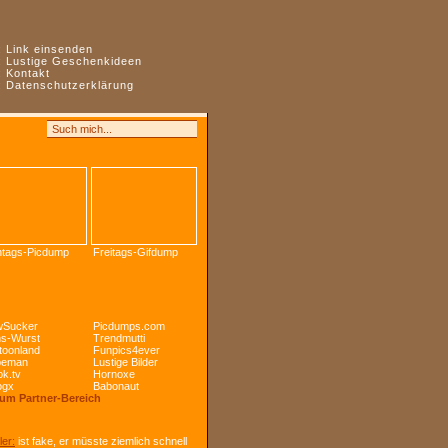
:
Link einsenden
:
Lustige Geschenkideen
:
Kontakt
:
Datenschutzerklärung
tags-Picdump
Freitags-Gifdump
Sucker
Picdumps.com
s-Wurst
Trendmutti
toonland
Funpics4ever
peman
Lustige Bilder
k.tv
Hornoxe
ogx
Babonaut
Zum Partner-Bereich
ler:
ist fake, er müsste ziemlich schnell