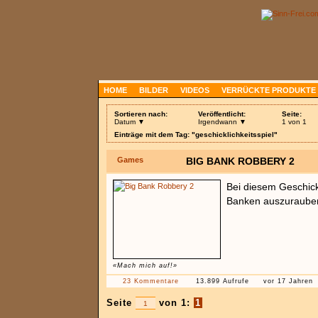
HOME
BILDER
VIDEOS
VERRÜCKTE PRODUKTE
Sortieren nach:
Veröffentlicht:
Seite:
Datum ▼
Irgendwann ▼
1 von 1
Einträge mit dem Tag: "geschicklichkeitsspiel"
Games
BIG BANK ROBBERY 2
Bei diesem Geschick
Banken auszurauben,
«Mach mich auf!»
23 Kommentare
13.899 Aufrufe
vor 17 Jahren
Seite
von 1:
1