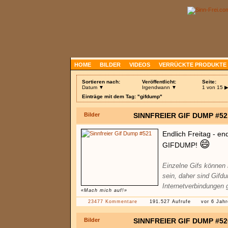
HOME
BILDER
VIDEOS
VERRÜCKTE PRODUKTE
Sortieren nach:
Veröffentlicht:
Seite:
Datum ▼
Irgendwann ▼
1 von 15
Einträge mit dem Tag: "gifdump"
Bilder
SINNFREIER GIF DUMP #52
Endlich Freitag - en
😄
GIFDUMP!
Einzelne Gifs können
sein, daher sind Gifd
Internetverbindungen 
«Mach mich auf!»
23477 Kommentare
191.527 Aufrufe
vor 6 Jah
Bilder
SINNFREIER GIF DUMP #52