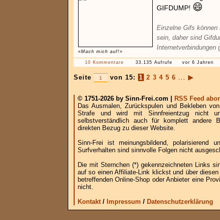
😄
GIFDUMP!
Einzelne Gifs können
sein, daher sind Gifd
Internetverbindungen 
«Mach mich auf!»
10 Kommentare
33.135 Aufrufe
vor 6 Jahren
Seite
von 15:
1
2
3
4
5
6
...
▶
© 1751-2026 by Sinn-Frei.com |
RSS Feed abon
Das Ausmalen, Zurückspulen und Bekleben von B
Strafe und wird mit Sinnfreientzug nicht u
selbstverständlich auch für komplett andere
direkten Bezug zu dieser Website.
Sinn-Frei ist meinungsbildend, polarisierend
Surfverhalten sind sinnvolle Folgen nicht ausgesc
Die mit Sternchen (*) gekennzeichneten Links si
auf so einen Affiliate-Link klickst und über die
betreffenden Online-Shop oder Anbieter eine Provi
nicht.
Kontakt
/
Impressum
/
Datenschutzerklärung