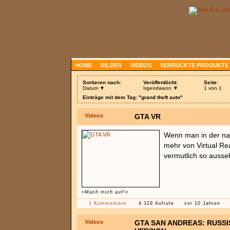
HOME
BILDER
VIDEOS
VERRÜCKTE PRODUKTE
Sortieren nach:
Veröffentlicht:
Seite:
Datum ▼
Irgendwann ▼
1 von 1
Einträge mit dem Tag: "grand theft auto"
Videos
GTA VR
Wenn man in der nah
mehr von Virtual Rea
vermutlich so ausse
«Mach mich auf!»
1 Kommentare
4.329 Aufrufe
vor 10 Jahren
Videos
GTA SAN ANDREAS: RUSSI