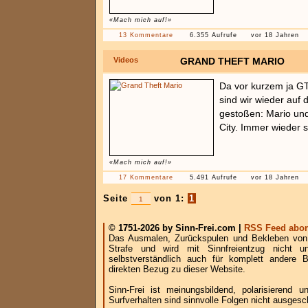
«Mach mich auf!»
13 Kommentare
6.355 Aufrufe
vor 18 Jahren
Videos
GRAND THEFT MARIO
Da vor kurzem ja GT
sind wir wieder auf 
gestoßen: Mario und
City. Immer wieder 
«Mach mich auf!»
17 Kommentare
5.491 Aufrufe
vor 18 Jahren
Seite
von 1:
1
© 1751-2026 by Sinn-Frei.com |
RSS Feed abon
Das Ausmalen, Zurückspulen und Bekleben von B
Strafe und wird mit Sinnfreientzug nicht u
selbstverständlich auch für komplett andere
direkten Bezug zu dieser Website.
Sinn-Frei ist meinungsbildend, polarisierend
Surfverhalten sind sinnvolle Folgen nicht ausgesc