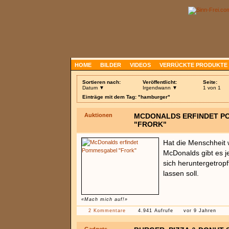
HOME
BILDER
VIDEOS
VERRÜCKTE PRODUKTE
Sortieren nach:
Veröffentlicht:
Seite:
Datum ▼
Irgendwann ▼
1 von 1
Einträge mit dem Tag: "hamburger"
Auktionen
MCDONALDS ERFINDET 
"FRORK"
Hat die Menschheit 
McDonalds gibt es j
sich heruntergetrop
lassen soll.
«Mach mich auf!»
2 Kommentare
4.941 Aufrufe
vor 9 Jahren