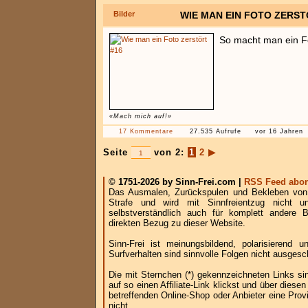
Bilder
WIE MAN EIN FOTO ZERST
So macht man ein Fo
«Mach mich auf!»
17 Kommentare
27.535 Aufrufe
vor 16 Jahren
Seite
von 2:
1
2
▶
© 1751-2026 by Sinn-Frei.com |
RSS Feed abon
Das Ausmalen, Zurückspulen und Bekleben von B
Strafe und wird mit Sinnfreientzug nicht u
selbstverständlich auch für komplett andere
direkten Bezug zu dieser Website.
Sinn-Frei ist meinungsbildend, polarisierend
Surfverhalten sind sinnvolle Folgen nicht ausgesc
Die mit Sternchen (*) gekennzeichneten Links si
auf so einen Affiliate-Link klickst und über die
betreffenden Online-Shop oder Anbieter eine Provi
nicht.