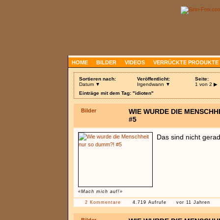
HOME
BILDER
VIDEOS
VERRÜCKTE PRODUKTE
Sortieren nach:
Veröffentlicht:
Seite:
Datum ▼
Irgendwann ▼
1 von 2
▶
Einträge mit dem Tag: "idioten"
Bilder
WIE WURDE DIE MENSCHH
#5
Das sind nicht gerad
«Mach mich auf!»
2 Kommentare
4.719 Aufrufe
vor 11 Jahren