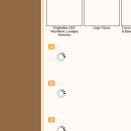
Originelles LED-
Lego-Tasse
Corny
Nachtlicht: Lustiges
& Bana
Kerlchen
11
12
13