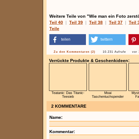
Weitere Teile von "Wie man ein Foto zerstö
Teil 40
|
Teil 39
|
Teil 38
|
Teil 37
|
Teil 
Teile
teilen
twittern
Zu den Kommentaren (2)
10.231 Aufrufe
vor 
Verrückte Produkte & Geschenkideen:
Teatanic: Das Titanic-
Moai
Mysti
Teesieb
Taschentuchspender
Fa
2 KOMMENTARE
Name:
Kommentar: