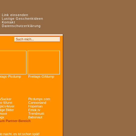
:
Link einsenden
:
Lustige Geschenkideen
:
Kontakt
:
Datenschutzerklärung
tags-Picdump
Freitags-Gifdump
Sucker
Picdumps.com
s-Wurst
Cartoonland
pics4ever
Hopeman
ige Bilder
Emok.tv
noxe
Trendmutti
ogx
Babonaut
Zum Partner-Bereich
e nacht. es ist schon spät!