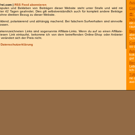
Aus
Frei.com |
RSS Feed abonnieren
spulen und Bekleben von Beiträgen dieser Website steht unter Strafe und wird mit
Com
nter 42 Tagen geahndet. Dies gilt selbstverständlich auch für komplett andere Beiträge
😎:
ohne direkten Bezug zu dieser Website.
Sch
bildend, polarisierend und abhängig machend. Bei falschem Surfverhalten sind sinnvolle
ein
lossen.
rau
Bier
gekennzeichneten Links sind sogenannte Affiliate-Links. Wenn du auf so einen Affiliate-
 diesen Link einkaufst, bekomme ich von dem betreffenden Online-Shop oder Anbieter
abe
 verändert sich der Preis nicht.
Scho
Com
/
Datenschutzerklärung
so 
Aus
kok
gut 
Bier
Leb
Ich
Tüft
ne 
auc