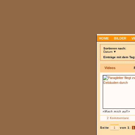
HOME
BILDER
V
Sortieren nach:
Datum ▼
Einträge mit dem Tag:
Videos
«Mach mich auf!»
2 Kommentare
Seite
von 1:
1