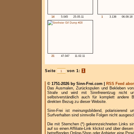
14
5.045
25.05.11
1
3.136
06.09.18
21
47.047
11.02.11
Seite
von 1:
1
© 1751-2026 by Sinn-Frei.com |
RSS Feed abon
Das Ausmalen, Zurückspulen und Bekleben von B
Strafe und wird mit Sinnfreientzug nicht u
selbstverständlich auch für komplett andere
direkten Bezug zu dieser Website.
Sinn-Frei ist meinungsbildend, polarisierend
Surfverhalten sind sinnvolle Folgen nicht ausgesc
Die mit Sternchen (*) gekennzeichneten Links si
auf so einen Affiliate-Link klickst und über die
betreffenden Online-Shop oder Anbieter eine Provi