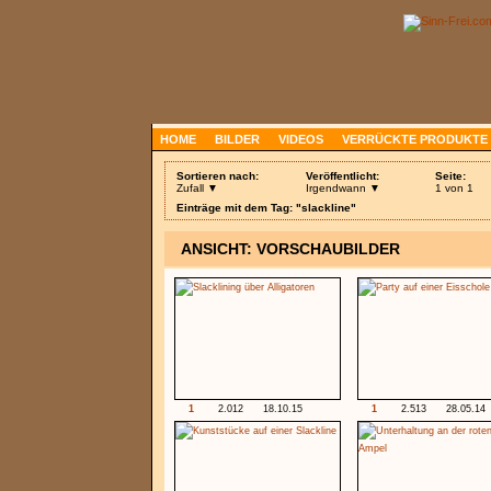
HOME
BILDER
VIDEOS
VERRÜCKTE PRODUKTE
Sortieren nach:
Veröffentlicht:
Seite:
Zufall ▼
Irgendwann ▼
1 von 1
Einträge mit dem Tag: "slackline"
ANSICHT: VORSCHAUBILDER
1
2.012
18.10.15
1
2.513
28.05.14