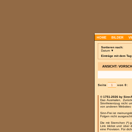
HOME
BILDER
V
Sortieren nach:
Datum ▼
Einträge mit dem Tag
ANSICHT: VORSC
Seite
von 0:
© 1751-2026 by Sinn-
Das Ausmalen, Zurück
Sinnfreientzug nicht u
von anderen Websites 
Sinn-Frei ist meinungs
Folgen nicht ausgesch
Die mit Sternchen (*) 
Link klickst und über
eine Provision. Für dich