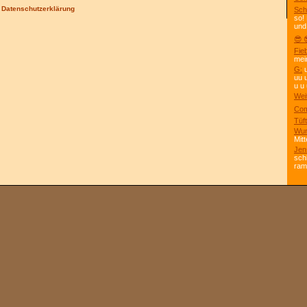
/
Datenschutzerklärung
Sch
so!
und
😎 
Fie
mei
G:
u
uu 
u u 
Wei
Com
Tüft
Wun
Mitt
Jen
sch
ra