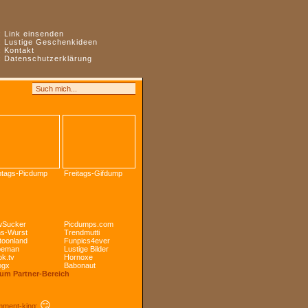
:
Link einsenden
:
Lustige Geschenkideen
:
Kontakt
:
Datenschutzerklärung
tags-Picdump
Freitags-Gifdump
Sucker
Picdumps.com
s-Wurst
Trendmutti
toonland
Funpics4ever
peman
Lustige Bilder
k.tv
Hornoxe
ogx
Babonaut
Zum Partner-Bereich
😏
ment-king: