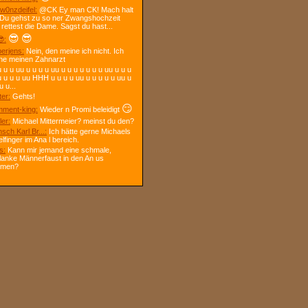
w0nzdeifel:
@CK Ey man CK! Mach halt
 Du gehst zu so ner Zwangshochzeit
 rettest die Dame. Sagst du hast...
😎
😎
:
berjens:
Nein, den meine ich nicht. Ich
ne meinen Zahnarzt
 u u uu u u u u uu u u u u u u u uu u u u
u u u u uu HHH u u u u uu u u u u u uu u
u u...
ter:
Gehts!
😏
ment-king:
Wieder n Promi beleidigt
ler:
Michael Mittermeier? meinst du den?
sch Karl Br...:
Ich hätte gerne Michaels
elfinger im Ana l bereich.
s:
Kann mir jemand eine schmale,
lanke Männerfaust in den An us
mmen?