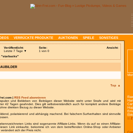
:
:
:
:
IDEOS
VERRÜCKTE PRODUKTE
AUKTIONEN
SPIELE
SONSTIGES
Veröffentlicht:
Seite:
Ansicht:
Letzte 7 Tage ▼
1 von 0
: "starbucks"
HAUBILDER
Mon
Top ▲
Raw
Frei.com |
RSS Feed abonnieren
Han
spulen und Bekleben von Beiträgen dieser Website steht unter Strafe und wird mit
Car
nter 42 Tagen geahndet. Dies gilt selbstverständlich auch für komplett andere Beiträge
ohne direkten Bezug zu dieser Website.
Ho
Emo
bildend, polarisierend und abhängig machend. Bei falschem Surfverhalten sind sinnvolle
Ebl
lossen.
:: 
gekennzeichneten Links sind sogenannte Affiliate-Links. Wenn du auf so einen Affiliate-
 diesen Link einkaufst, bekomme ich von dem betreffenden Online-Shop oder Anbieter
 verändert sich der Preis nicht.
Com