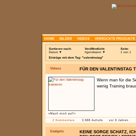
HOME
BILDER
VIDEOS
VERRÜCKTE PRODUKTE
Sortieren nach:
Veröffentlicht:
Seite:
Datum ▼
Irgendwann ▼
1 von 1
Einträge mit dem Tag: "valentinstag"
Videos
FÜR DEN VALENTINSTAG T
Wenn man für die S
wenig Training brauc
«Mach mich auf!»
2 Kommentare
3.686 Aufrufe
vor 6 Jahren
Gadgets
KEINE SORGE SCHATZ, IC