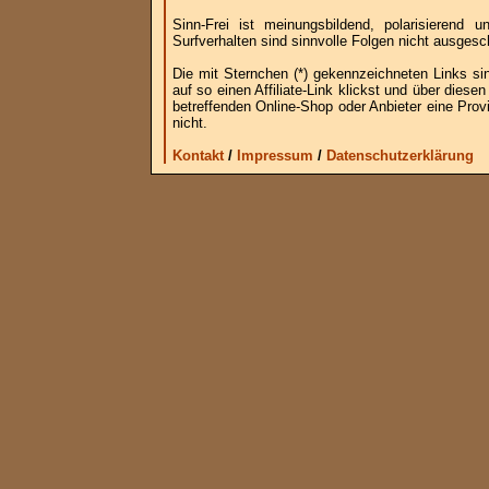
Sinn-Frei ist meinungsbildend, polarisierend
Surfverhalten sind sinnvolle Folgen nicht ausgesc
Die mit Sternchen (*) gekennzeichneten Links si
auf so einen Affiliate-Link klickst und über die
betreffenden Online-Shop oder Anbieter eine Provi
nicht.
Kontakt
/
Impressum
/
Datenschutzerklärung