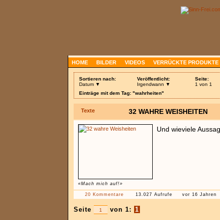
HOME
BILDER
VIDEOS
VERRÜCKTE PRODUKTE
Sortieren nach:
Veröffentlicht:
Seite:
Datum ▼
Irgendwann ▼
1 von 1
Einträge mit dem Tag: "wahrheiten"
Texte
32 WAHRE WEISHEITEN
Und wieviele Aussag
«Mach mich auf!»
20 Kommentare
13.027 Aufrufe
vor 16 Jahren
Seite
von 1:
1