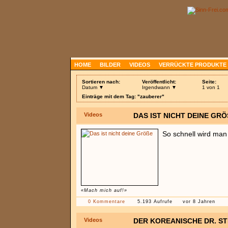
HOME
BILDER
VIDEOS
VERRÜCKTE PRODUKTE
Sortieren nach:
Veröffentlicht:
Seite:
Datum ▼
Irgendwann ▼
1 von 1
Einträge mit dem Tag: "zauberer"
Videos
DAS IST NICHT DEINE GRÖ
So schnell wird man
«Mach mich auf!»
0 Kommentare
5.193 Aufrufe
vor 8 Jahren
Videos
DER KOREANISCHE DR. S