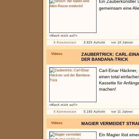
Ein Zauberkünstler 
gemeinsam eine Ali
«Mach mich auf!»
4 Kommentare
3.625 Aufrufe
vor 10 Jahren
Videos
ZAUBERTRICK: CARL-EIN
DER BANDANA-TRICK
Carl-Einar Häckner, 
einen total einfach
Kassette für Anfäng
machen!
«Mach mich auf!»
4 Kommentare
5.193 Aufrufe
vor 11 Jahren
Videos
MAGIER VERMEIDET STRA
Ein Magier löst ein