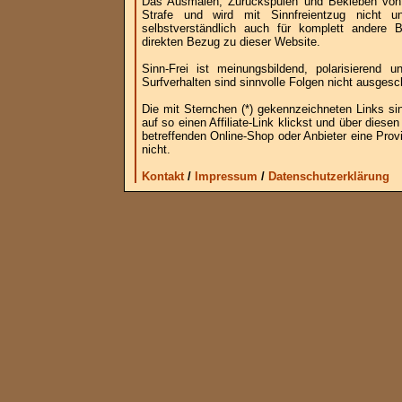
Das Ausmalen, Zurückspulen und Bekleben von B
Strafe und wird mit Sinnfreientzug nicht u
selbstverständlich auch für komplett andere
direkten Bezug zu dieser Website.
Sinn-Frei ist meinungsbildend, polarisierend
Surfverhalten sind sinnvolle Folgen nicht ausgesc
Die mit Sternchen (*) gekennzeichneten Links si
auf so einen Affiliate-Link klickst und über die
betreffenden Online-Shop oder Anbieter eine Provi
nicht.
Kontakt
/
Impressum
/
Datenschutzerklärung