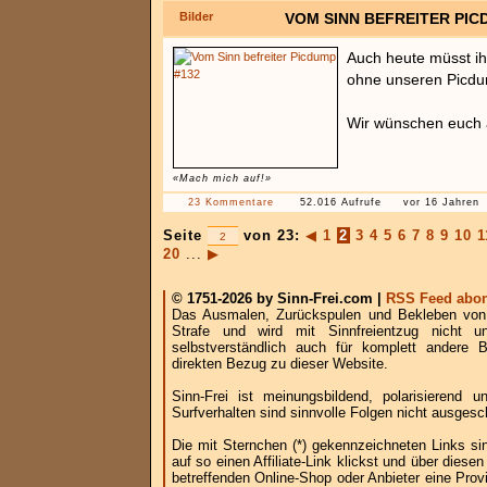
Bilder
VOM SINN BEFREITER PIC
Auch heute müsst ihr
ohne unseren Picd
Wir wünschen euch a
«Mach mich auf!»
23 Kommentare
52.016 Aufrufe
vor 16 Jahren
Seite
von 23:
◀
1
2
3
4
5
6
7
8
9
10
1
20
...
▶
© 1751-2026 by Sinn-Frei.com |
RSS Feed abon
Das Ausmalen, Zurückspulen und Bekleben von B
Strafe und wird mit Sinnfreientzug nicht u
selbstverständlich auch für komplett andere
direkten Bezug zu dieser Website.
Sinn-Frei ist meinungsbildend, polarisierend
Surfverhalten sind sinnvolle Folgen nicht ausgesc
Die mit Sternchen (*) gekennzeichneten Links si
auf so einen Affiliate-Link klickst und über die
betreffenden Online-Shop oder Anbieter eine Provi