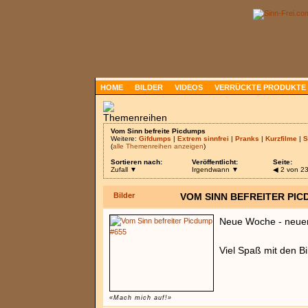
HOME
BILDER
VIDEOS
VERRÜCKTE PRODUKTE
Vom Sinn befreite Picdumps
Weitere:
Gifdumps
|
Extrem sinnfrei
|
Pranks
|
Kurzfilme
|
S
(
alle Themenreihen anzeigen
)
Sortieren nach:
Veröffentlicht:
Seite:
Zufall ▼
Irgendwann ▼
◀
2 von 2
Bilder
VOM SINN BEFREITER PIC
Neue Woche - neue
Viel Spaß mit den B
«Mach mich auf!»