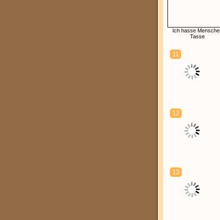
Ich hasse Mensche
Tasse
11
12
13