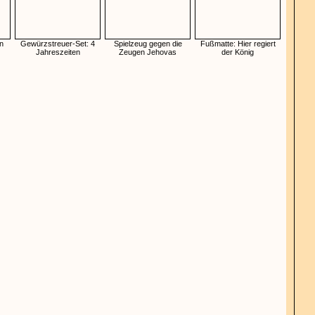
n
Gewürzstreuer-Set: 4
Spielzeug gegen die
Fußmatte: Hier regiert
Jahreszeiten
Zeugen Jehovas
der König