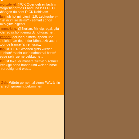
w0nzdeifel:
@CK Oder geh einfach in
 möglichst armes Land und lass FETT
shängen du hast DICK Kohle am ...
fan:
ich hol mir glecih 1.9. Lebkuchen -
r ist nciht so deins? - stimmt schon
ko gibts eigentli...
ment-king:
@Bierfan: Mir eig. egal; gibt
oder so schon genug Schokosachen.
kenner:
der ist auf meth, speed und
s sieht man doch, der könnte zb auch
tour de france fahren usw...
fan:
in 3 + 1/2 wochen gibts wieder
kuchen! macht euch schonmal bereit!
 esse sehr gerne Lebkuche...
ler:
ist fake, er müsste ziemlich schnell
dreckige hand haben und weisse hose
h dreckig. und was...
 Zeh:
Würde gerne mal einen Fußzäh in
 ar sch gerammt bekommen