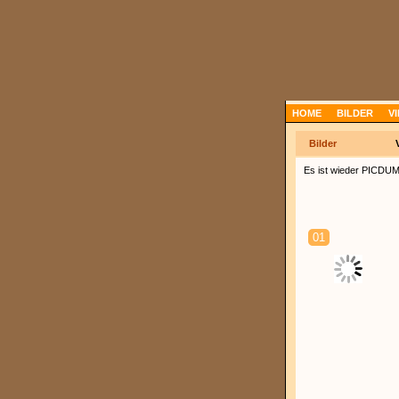
HOME
BILDER
V
Bilder
Es ist wieder PICDUMP
01