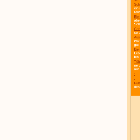
Sch
ein
rau
Bier
abe
Scho
Com
so 
Aus
kok
gut 
Bier
Leb
Ich
Tüft
ne 
auc
:
:
Fuß
den