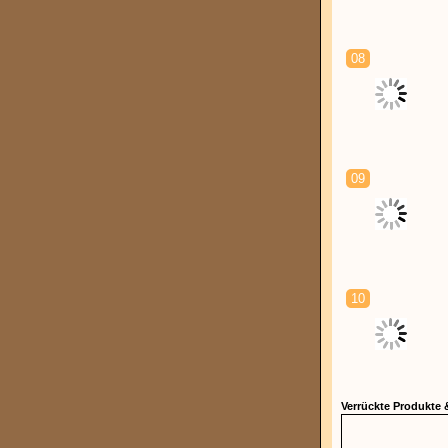
08
09
10
Verrückte Produkte