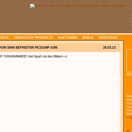
:
:
:
:
IDEOS
VERRÜCKTE PRODUKTE
AUKTIONEN
SPIELE
SONSTIGES
VOM SINN BEFREITER PICDUMP #286
25.03.13
 TIIIIIIIIIIMMMEE! Viel Spaß mit den Bildern =)
Mon
Raw
Han
Fun
Lust
Hor
Ebl
:: 
😎: