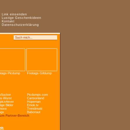
:
Link einsenden
:
Lustige Geschenkideen
:
Kontakt
:
Datenschutzerklärung
tags-Picdump
Freitags-Gifdump
Sucker
Picdumps.com
s-Wurst
Cartoonland
pics4ever
Hopeman
ige Bilder
Emok.tv
noxe
Trendmutti
ogx
Babonaut
Zum Partner-Bereich
😎