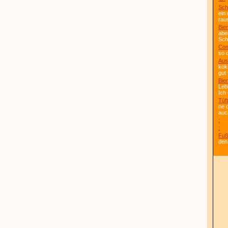
Sch
ein
rau
Bier
abe
Scho
Com
so 
Aus
kok
gut 
Bier
Leb
Ich
Tüft
ne 
auc
:
:
Fuß
den