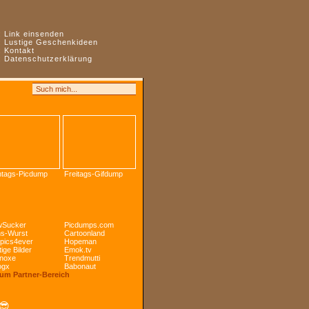
:
Link einsenden
:
Lustige Geschenkideen
:
Kontakt
:
Datenschutzerklärung
tags-Picdump
Freitags-Gifdump
Sucker
Picdumps.com
s-Wurst
Cartoonland
pics4ever
Hopeman
ige Bilder
Emok.tv
noxe
Trendmutti
ogx
Babonaut
Zum Partner-Bereich
😎