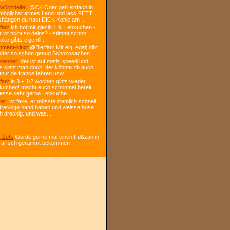
w0nzdeifel:
@CK Oder geh einfach in
 möglichst armes Land und lass FETT
shängen du hast DICK Kohle am ...
fan:
ich hol mir glecih 1.9. Lebkuchen -
r ist nciht so deins? - stimmt schon
ko gibts eigentli...
ment-king:
@Bierfan: Mir eig. egal; gibt
oder so schon genug Schokosachen.
kenner:
der ist auf meth, speed und
s sieht man doch, der könnte zb auch
tour de france fahren usw...
fan:
in 3 + 1/2 wochen gibts wieder
kuchen! macht euch schonmal bereit!
 esse sehr gerne Lebkuche...
ler:
ist fake, er müsste ziemlich schnell
dreckige hand haben und weisse hose
h dreckig. und was...
 Zeh:
Würde gerne mal einen Fußzäh in
 ar sch gerammt bekommen