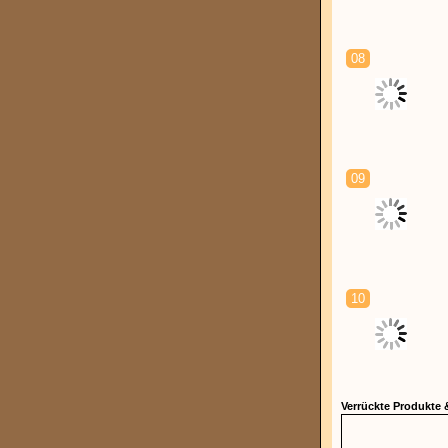
08
09
10
Verrückte Produkte