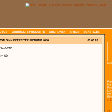
:
:
:
:
IDEOS
VERRÜCKTE PRODUKTE
AUKTIONEN
SPIELE
SONSTIGES
VOM SINN BEFREITER PICDUMP #656
01.06.20
 PICDUMP!
😄
dern
Mon
Raw
Han
Fun
Lust
Hor
Ebl
:: 
😎: