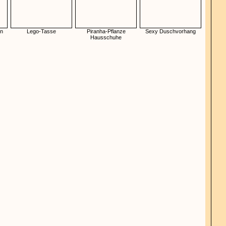
en
Lego-Tasse
Piranha-Pflanze
Sexy Duschvorhang
Hausschuhe