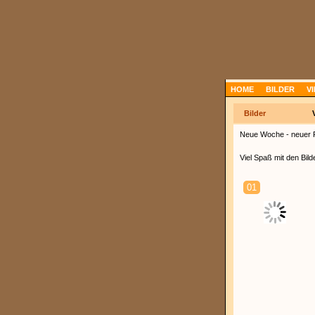
HOME
BILDER
V
Bilder
Neue Woche - neuer
Viel Spaß mit den Bil
01