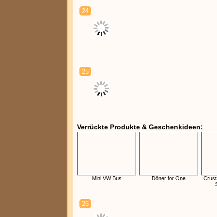
24
25
Verrückte Produkte & Geschenkideen:
Mini VW Bus
Döner for One
Crust
26