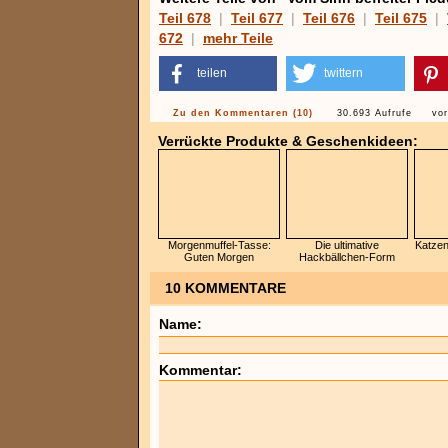
Teil 678
|
Teil 677
|
Teil 676
|
Teil 675
|
672
|
mehr Teile
teilen
twittern
Zu den Kommentaren (10)
30.693 Aufrufe
vor
Verrückte Produkte & Geschenkideen:
Morgenmuffel-Tasse:
Die ultimative
Katzen
Guten Morgen
Hackbällchen-Form
10 KOMMENTARE
Name:
Kommentar: