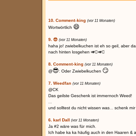
10. Comment-king
(vor 11 Monaten)
😄
Wortwörtlich
9. 😎
(vor 11 Monaten)
haha jo! zwiebelkuchen ist eh so geil, aber d
nach hinten losgehen 🎺🪊🎺🪊
8. Comment-king
(vor 11 Monaten)
😎
😏
@
: Oder Zwiebelkuchen
7. Weedfan
(vor 11 Monaten)
@CK
Das geilste Geschenk ist immernoch Weed!
...
und solltest du nicht wissen was... schenk mi
6. karl Dall
(vor 11 Monaten)
Ja #2 wäre was für mich.
Ich habe ka ka häufig auch in den Haaren & a