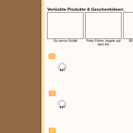
Verrückte Produkte & Geschenkideen:
Du nervst Schild
Potty Fisher: Angeln auf
3D
dem Klo
11
12
13