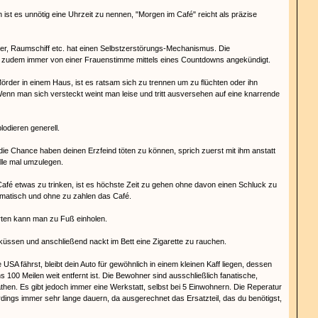
 ist es unnötig eine Uhrzeit zu nennen, "Morgen im Café" reicht als präzise
er, Raumschiff etc. hat einen Selbstzerstörungs-Mechanismus. Die
d zudem immer von einer Frauenstimme mittels eines Countdowns angekündigt.
Mörder in einem Haus, ist es ratsam sich zu trennen um zu flüchten oder ihn
enn man sich versteckt weint man leise und tritt ausversehen auf eine knarrende
odieren generell.
 die Chance haben deinen Erzfeind töten zu können, sprich zuerst mit ihm anstatt
 alle mal umzulegen.
fé etwas zu trinken, ist es höchste Zeit zu gehen ohne davon einen Schluck zu
matisch und ohne zu zahlen das Café.
rten kann man zu Fuß einholen.
 küssen und anschließend nackt im Bett eine Zigarette zu rauchen.
USA fährst, bleibt dein Auto für gewöhnlich in einem kleinen Kaff liegen, dessen
 100 Meilen weit entfernt ist. Die Bewohner sind ausschließlich fanatische,
then. Es gibt jedoch immer eine Werkstatt, selbst bei 5 Einwohnern. Die Reperatur
erdings immer sehr lange dauern, da ausgerechnet das Ersatzteil, das du benötigst,