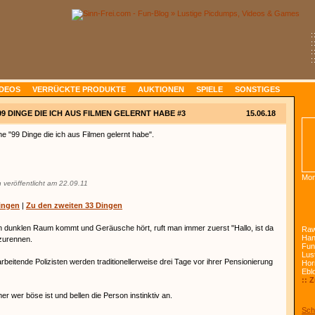
:
:
:
:
IDEOS
VERRÜCKTE PRODUKTE
AUKTIONEN
SPIELE
SONSTIGES
99 DINGE DIE ICH AUS FILMEN GELERNT HABE #3
15.06.18
ihe "99 Dinge die ich aus Filmen gelernt habe".
Mon
 veröffentlicht am 22.09.11
ingen
|
Zu den zweiten 33 Dingen
n dunklen Raum kommt und Geräusche hört, ruft man immer zuerst "Hallo, ist da
Raw
Han
zurennen.
Fun
Lust
arbeitende Polizisten werden traditionellerweise drei Tage vor ihrer Pensionierung
Hor
Ebl
:: 
r wer böse ist und bellen die Person instinktiv an.
Sch