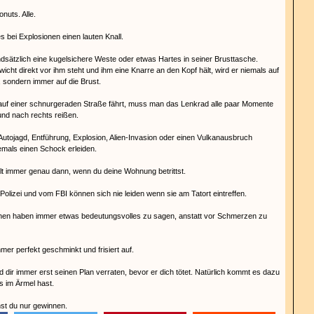
onuts. Alle.
s bei Explosionen einen lauten Knall.
undsätzlich eine kugelsichere Weste oder etwas Hartes in seiner Brusttasche.
cht direkt vor ihm steht und ihm eine Knarre an den Kopf hält, wird er niemals auf
 sondern immer auf die Brust.
auf einer schnurgeraden Straße fährt, muss man das Lenkrad alle paar Momente
und nach rechts reißen.
e Autojagd, Entführung, Explosion, Alien-Invasion oder einen Vulkanausbruch
jemals einen Schock erleiden.
elt immer genau dann, wenn du deine Wohnung betrittst.
Polizei und vom FBI können sich nie leiden wenn sie am Tatort eintreffen.
en haben immer etwas bedeutungsvolles zu sagen, anstatt vor Schmerzen zu
er perfekt geschminkt und frisiert auf.
d dir immer erst seinen Plan verraten, bevor er dich tötet. Natürlich kommt es dazu
s im Ärmel hast.
st du nur gewinnen.