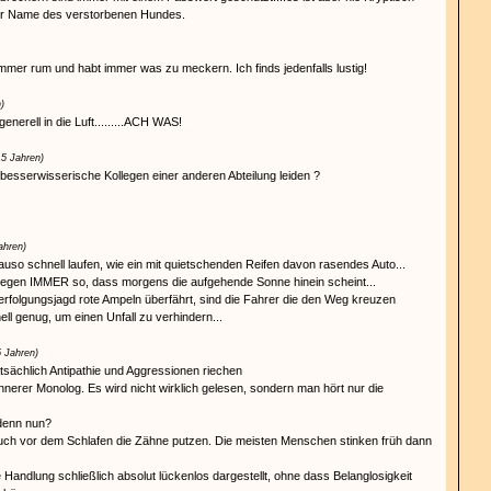
er Name des verstorbenen Hundes.
 immer rum und habt immer was zu meckern. Ich finds jedenfalls lustig!
)
nerell in die Luft.........ACH WAS!
15 Jahren)
esserwisserische Kollegen einer anderen Abteilung leiden ?
ahren)
so schnell laufen, wie ein mit quietschenden Reifen davon rasendes Auto...
liegen IMMER so, dass morgens die aufgehende Sonne hinein scheint...
rfolgungsjagd rote Ampeln überfährt, sind die Fahrer die den Weg kreuzen
l genug, um einen Unfall zu verhindern...
5 Jahren)
sächlich Antipathie und Aggressionen riechen
nnerer Monolog. Es wird nicht wirklich gelesen, sondern man hört nur die
 denn nun?
uch vor dem Schlafen die Zähne putzen. Die meisten Menschen stinken früh dann
e Handlung schließlich absolut lückenlos dargestellt, ohne dass Belanglosigkeit