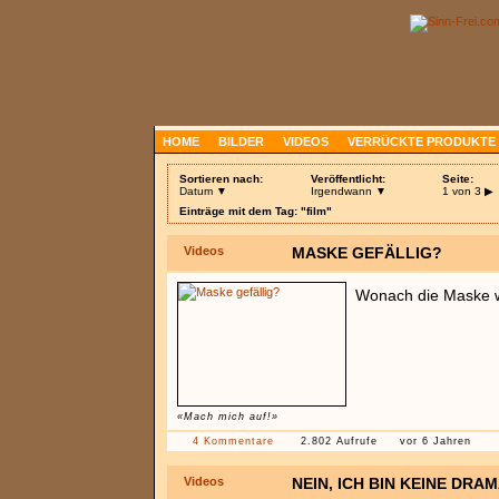
HOME
BILDER
VIDEOS
VERRÜCKTE PRODUKTE
Sortieren nach:
Veröffentlicht:
Seite:
Datum ▼
Irgendwann ▼
1 von 3
▶
Einträge mit dem Tag: "film"
Videos
MASKE GEFÄLLIG?
Wonach die Maske wo
«Mach mich auf!»
4 Kommentare
2.802 Aufrufe
vor 6 Jahren
Videos
NEIN, ICH BIN KEINE DRAM