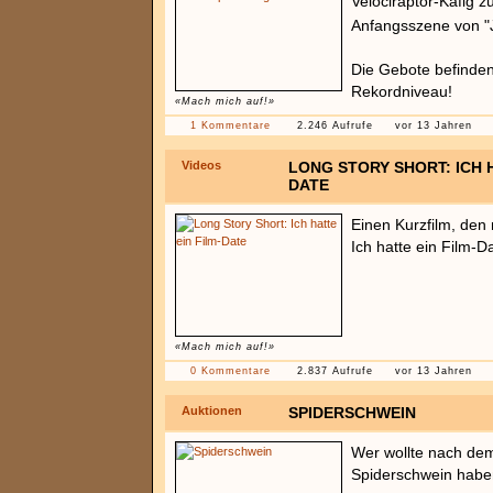
Velociraptor-Käfig zu
Anfangsszene von "J
Die Gebote befinden 
Rekordniveau!
«Mach mich auf!»
1 Kommentare
2.246 Aufrufe
vor 13 Jahren
Videos
LONG STORY SHORT: ICH H
DATE
Einen Kurzfilm, de
Ich hatte ein Film-D
«Mach mich auf!»
0 Kommentare
2.837 Aufrufe
vor 13 Jahren
Auktionen
SPIDERSCHWEIN
Wer wollte nach dem
Spiderschwein hab