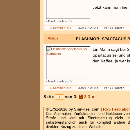
Jetzt kann man hier
«Mach mich auf!»
3 Kommentare
2.348 Aufrufe
vor 13 Jahren
Videos
FLASHMOB: SPACTACUS B
Ein Mann sagt bei S
Spartacus sei und pl
den Kaffee. ja wer 
«Mach mich auf!»
4 Kommentare
3.004 Aufrufe
vor 13 Jahren
Seite
von 3:
1
2
3
▶
© 1751-2026 by Sinn-Frei.com |
RSS Feed abon
Das Ausmalen, Zurückspulen und Bekleben von B
Strafe und wird mit Sinnfreientzug nicht u
selbstverständlich auch für komplett andere
direkten Bezug zu dieser Website.