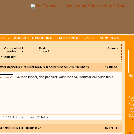
:
:
:
:
IDEOS
VERRÜCKTE PRODUKTE
AUKTIONEN
SPIELE
SONSTIGES
Veröffentlicht:
Seite:
Ansicht:
Irgendwann ▼
1 von 1
 "kanister"
WAS PASSIERT, WENN MAN 2 KANISTER MILCH TRINKT?
07.08.14
Mon
So liebe Kinder, das passiert, wenn ihr zwei Kanister voll Milch trinkt!
Raw
Han
Fun
Lust
Hor
Ebl
3.340 Aufrufe
vor 12 Jahren
:: 
NURBILDER PICDUMP #529
07.09.11
😎: