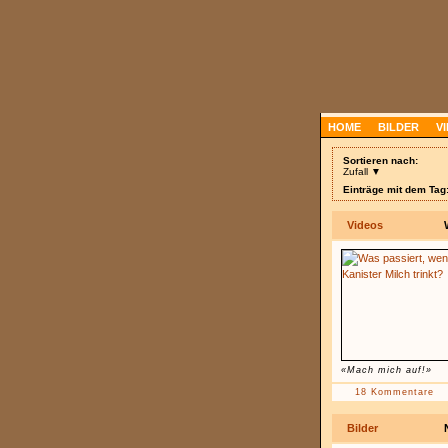
HOME
BILDER
V
Sortieren nach:
Zufall ▼
Einträge mit dem Tag:
Videos
«Mach mich auf!»
18 Kommentare
Bilder