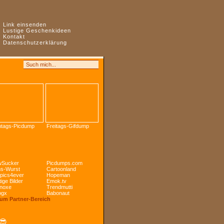
:
Link einsenden
:
Lustige Geschenkideen
:
Kontakt
:
Datenschutzerklärung
tags-Picdump
Freitags-Gifdump
Sucker
Picdumps.com
s-Wurst
Cartoonland
pics4ever
Hopeman
ige Bilder
Emok.tv
noxe
Trendmutti
ogx
Babonaut
Zum Partner-Bereich
😎