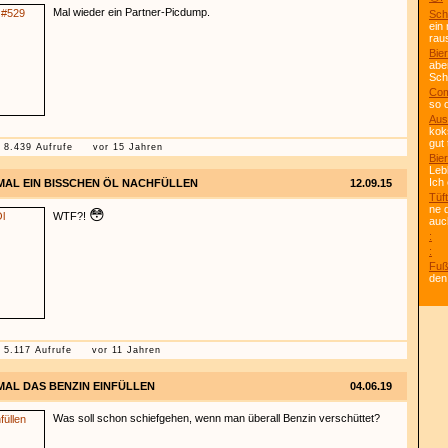
Mal wieder ein Partner-Picdump.
Sch
ein
rau
Bier
abe
Scho
Com
so 
Aus
kok
gut 
8.439 Aufrufe
vor 15 Jahren
Bier
Leb
Ich
MAL EIN BISSCHEN ÖL NACHFÜLLEN
12.09.15
Tüft
ne 
😳
WTF?!
auc
:
:
Fuß
den
5.117 Aufrufe
vor 11 Jahren
MAL DAS BENZIN EINFÜLLEN
04.06.19
Was soll schon schiefgehen, wenn man überall Benzin verschüttet?