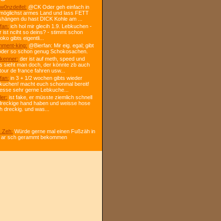
w0nzdeifel:
@CK Oder geh einfach in
 möglichst armes Land und lass FETT
shängen du hast DICK Kohle am ...
fan:
ich hol mir glecih 1.9. Lebkuchen -
r ist nciht so deins? - stimmt schon
ko gibts eigentli...
ment-king:
@Bierfan: Mir eig. egal; gibt
oder so schon genug Schokosachen.
kenner:
der ist auf meth, speed und
s sieht man doch, der könnte zb auch
tour de france fahren usw...
fan:
in 3 + 1/2 wochen gibts wieder
kuchen! macht euch schonmal bereit!
 esse sehr gerne Lebkuche...
ler:
ist fake, er müsste ziemlich schnell
dreckige hand haben und weisse hose
h dreckig. und was...
 Zeh:
Würde gerne mal einen Fußzäh in
 ar sch gerammt bekommen