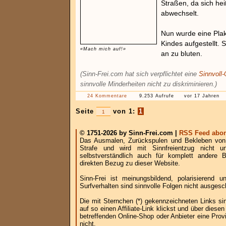
Straßen, da sich he
abwechselt.
Nun wurde eine Plak
Kindes aufgestellt. 
«Mach mich auf!»
an zu bluten.
(Sinn-Frei.com hat sich verpflichtet eine
Sinnvoll
sinnvolle Minderheiten nicht zu diskriminieren.)
24 Kommentare
9.253 Aufrufe
vor 17 Jahren
Seite
von 1:
1
© 1751-2026 by Sinn-Frei.com |
RSS Feed abon
Das Ausmalen, Zurückspulen und Bekleben von B
Strafe und wird mit Sinnfreientzug nicht u
selbstverständlich auch für komplett andere
direkten Bezug zu dieser Website.
Sinn-Frei ist meinungsbildend, polarisierend
Surfverhalten sind sinnvolle Folgen nicht ausgesc
Die mit Sternchen (*) gekennzeichneten Links si
auf so einen Affiliate-Link klickst und über die
betreffenden Online-Shop oder Anbieter eine Provi
nicht.