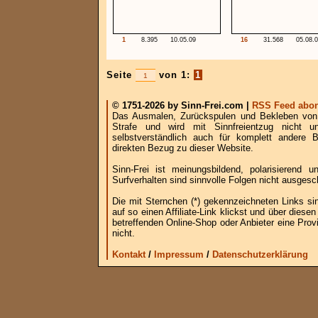
1
8.395
10.05.09
16
31.568
05.08.
Seite
von 1:
1
© 1751-2026 by Sinn-Frei.com |
RSS Feed abon
Das Ausmalen, Zurückspulen und Bekleben von B
Strafe und wird mit Sinnfreientzug nicht u
selbstverständlich auch für komplett andere
direkten Bezug zu dieser Website.
Sinn-Frei ist meinungsbildend, polarisierend
Surfverhalten sind sinnvolle Folgen nicht ausgesc
Die mit Sternchen (*) gekennzeichneten Links si
auf so einen Affiliate-Link klickst und über die
betreffenden Online-Shop oder Anbieter eine Provi
nicht.
Kontakt
/
Impressum
/
Datenschutzerklärung