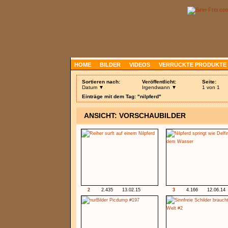
HOME
BILDER
VIDEOS
VERRÜCKTE PRODUKTE
Sortieren nach:
Veröffentlicht:
Seite:
Datum ▼
Irgendwann ▼
1 von 1
Einträge mit dem Tag: "nilpferd"
ANSICHT: VORSCHAUBILDER
2
2.435
13.02.15
3
4.166
12.06.14