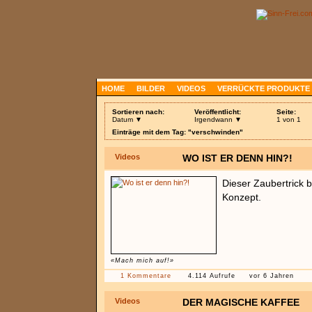
HOME
BILDER
VIDEOS
VERRÜCKTE PRODUKTE
Sortieren nach:
Veröffentlicht:
Seite:
Datum ▼
Irgendwann ▼
1 von 1
Einträge mit dem Tag: "verschwinden"
Videos
WO IST ER DENN HIN?!
Dieser Zaubertrick b
Konzept.
«Mach mich auf!»
1 Kommentare
4.114 Aufrufe
vor 6 Jahren
Videos
DER MAGISCHE KAFFEE