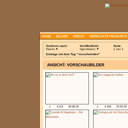
HOME
BILDER
VIDEOS
VERRÜCKTE PRODUKTE
Sortieren nach:
Veröffentlicht:
Seite:
Datum ▼
Irgendwann ▼
1 von 1
Einträge mit dem Tag: "verschwinden"
ANSICHT: VORSCHAUBILDER
1
4.115
26.06.20
1
4.340
25.03.20