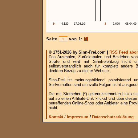
9
4.129
17.08.10
3
5.660
08.04.09
Seite
von 1:
1
© 1751-2026 by Sinn-Frei.com |
RSS Feed abon
Das Ausmalen, Zurückspulen und Bekleben von B
Strafe und wird mit Sinnfreientzug nicht u
selbstverständlich auch für komplett andere
direkten Bezug zu dieser Website.
Sinn-Frei ist meinungsbildend, polarisierend
Surfverhalten sind sinnvolle Folgen nicht ausgesc
Die mit Sternchen (*) gekennzeichneten Links si
auf so einen Affiliate-Link klickst und über die
betreffenden Online-Shop oder Anbieter eine Provi
nicht.
Kontakt
/
Impressum
/
Datenschutzerklärung