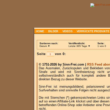
HOME
BILDER
VIDEOS
VERRÜCKTE PRODUKTE
Sortieren nach:
Veröffentlicht:
Seite:
Datum ▼
Letzte 365 Tage ▼
1 von 0
Seite
von 0:
© 1751-2026 by Sinn-Frei.com |
RSS Feed abon
Das Ausmalen, Zurückspulen und Bekleben von B
Strafe und wird mit Sinnfreientzug nicht u
selbstverständlich auch für komplett andere
direkten Bezug zu dieser Website.
Sinn-Frei ist meinungsbildend, polarisierend
Surfverhalten sind sinnvolle Folgen nicht ausgesc
Die mit Sternchen (*) gekennzeichneten Links si
auf so einen Affiliate-Link klickst und über die
betreffenden Online-Shop oder Anbieter eine Provi
nicht.