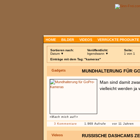
HOME
BILDER
VIDEOS
VERRÜCKTE PRODUKTE
Sortieren nach:
Veröffentlicht:
Seite:
Datum ▼
Irgendwann ▼
1 von 1
Einträge mit dem Tag: "kameras"
Gadgets
MUNDHALTERUNG FÜR G
Man sind damit zwar
vielleicht werden ja
«Mach mich auf!»
3 Kommentare
1.969 Aufrufe
vor 11 Jahren
Videos
RUSSISCHE DASHCAMS ZE