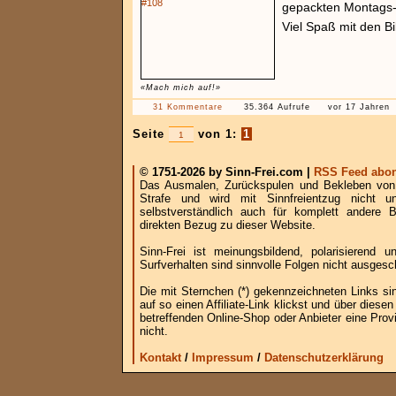
gepackten Montags-
Viel Spaß mit den B
«Mach mich auf!»
31 Kommentare
35.364 Aufrufe
vor 17 Jahren
Seite
von 1:
1
© 1751-2026 by Sinn-Frei.com |
RSS Feed abon
Das Ausmalen, Zurückspulen und Bekleben von B
Strafe und wird mit Sinnfreientzug nicht u
selbstverständlich auch für komplett andere
direkten Bezug zu dieser Website.
Sinn-Frei ist meinungsbildend, polarisierend
Surfverhalten sind sinnvolle Folgen nicht ausgesc
Die mit Sternchen (*) gekennzeichneten Links si
auf so einen Affiliate-Link klickst und über die
betreffenden Online-Shop oder Anbieter eine Provi
nicht.
Kontakt
/
Impressum
/
Datenschutzerklärung