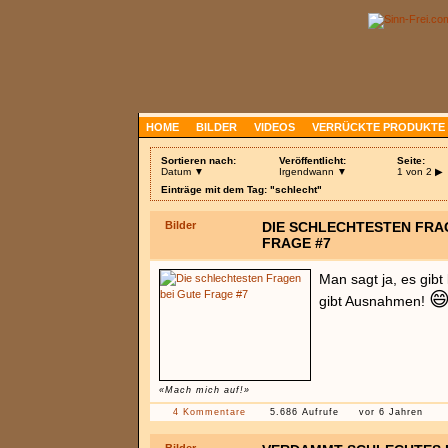
HOME
BILDER
VIDEOS
VERRÜCKTE PRODUKTE
Sortieren nach:
Veröffentlicht:
Seite:
Datum ▼
Irgendwann ▼
1 von 2
▶
Einträge mit dem Tag: "schlecht"
Bilder
DIE SCHLECHTESTEN FRA
FRAGE #7
Man sagt ja, es gib

gibt Ausnahmen!
«Mach mich auf!»
4 Kommentare
5.686 Aufrufe
vor 6 Jahren