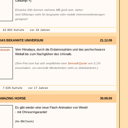
Gifdump! =)
Einzelne Gifs können mehrere MB groß sein, daher
sind Gifdumps nicht für langsame oder mobile Internetverbindungen
geeignet!
42.902 Aufrufe
vor 16 Jahren
DAS BEKANNTE UNIVERSUM
21.12.09
Vom Himalaya, durch die Erdatmosphäre und das pechschwarze
Weltall bis zum Nachglühen des Urknalls.
(Sinn-Frei.com hat sich verpflichtet eine
Sinnvoll-Quote
von 0,1%
einzuhalten, um sinnvolle Minderheiten nicht zu diskriminieren.)
7.026 Aufrufe
vor 17 Jahren
AMAZING HORSE
30.09.09
Es gibt wieder eine neue Flash-Animation von Weebl
- mit Ohrwurmgarantie!
(thx BlkChockr)