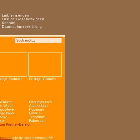
:
Link einsenden
:
Lustige Geschenkideen
:
Kontakt
:
Datenschutzerklärung
tags-Picdump
Freitags-Gifdump
Sucker
Picdumps.com
s-Wurst
Cartoonland
pics4ever
Hopeman
ige Bilder
Emok.tv
noxe
Trendmutti
ogx
Babonaut
Zum Partner-Bereich
kenner:
#18 die sind höchstens 35!