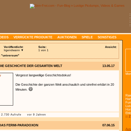
:
:
:
:
IDEOS
VERRÜCKTE PRODUKTE
AUKTIONEN
SPIELE
SONSTIGES
Veröffentlicht:
Seite:
Ansicht:
Irgendwann ▼
1 von 1
: "universum"
DIE GESCHICHTE DER GESAMTEN WELT
13.05.17
Mon
Vergesst langweilige Geschichtsdokus!
Die Geschichte der ganzen Welt anschaulich und sinnfrei erklärt in 20
😄
Minuten.
Raw
Han
Fun
Lust
Hor
Ebl
2.730 Aufrufe
vor 9 Jahren
:: 
DAS FERMI-PARADOXON
07.06.15
Aus