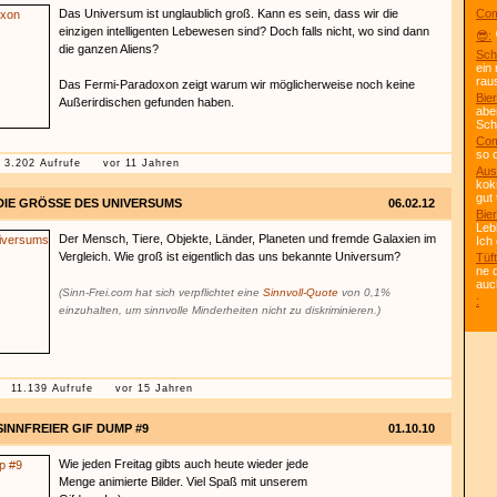
Das Universum ist unglaublich groß. Kann es sein, dass wir die
Com
einzigen intelligenten Lebewesen sind? Doch falls nicht, wo sind dann
😎:
die ganzen Aliens?
Sch
ein
rau
Das Fermi-Paradoxon zeigt warum wir möglicherweise noch keine
Bier
Außerirdischen gefunden haben.
abe
Scho
Com
so 
3.202 Aufrufe
vor 11 Jahren
Aus
kok
gut 
DIE GRÖSSE DES UNIVERSUMS
06.02.12
Bier
Leb
Der Mensch, Tiere, Objekte, Länder, Planeten und fremde Galaxien im
Ich
Vergleich. Wie groß ist eigentlich das uns bekannte Universum?
Tüft
ne 
auc
(Sinn-Frei.com hat sich verpflichtet eine
Sinnvoll-Quote
von 0,1%
:
einzuhalten, um sinnvolle Minderheiten nicht zu diskriminieren.)
11.139 Aufrufe
vor 15 Jahren
SINNFREIER GIF DUMP #9
01.10.10
Wie jeden Freitag gibts auch heute wieder jede
Menge animierte Bilder. Viel Spaß mit unserem