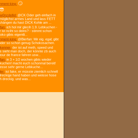
🙄
ment-king:
😎
w0nzdeifel:
@CK Oder geh einfach in
 möglichst armes Land und lass FETT
shängen du hast DICK Kohle am ...
fan:
ich hol mir glecih 1.9. Lebkuchen -
r ist nciht so deins? - stimmt schon
ko gibts eigentli...
ment-king:
@Bierfan: Mir eig. egal; gibt
oder so schon genug Schokosachen.
kenner:
der ist auf meth, speed und
s sieht man doch, der könnte zb auch
tour de france fahren usw...
fan:
in 3 + 1/2 wochen gibts wieder
kuchen! macht euch schonmal bereit!
 esse sehr gerne Lebkuche...
ler:
ist fake, er müsste ziemlich schnell
dreckige hand haben und weisse hose
h dreckig. und was...