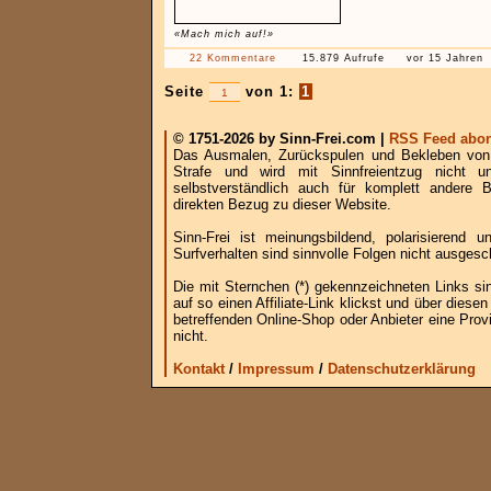
«Mach mich auf!»
22 Kommentare
15.879 Aufrufe
vor 15 Jahren
Seite
von 1:
1
© 1751-2026 by Sinn-Frei.com |
RSS Feed abon
Das Ausmalen, Zurückspulen und Bekleben von B
Strafe und wird mit Sinnfreientzug nicht u
selbstverständlich auch für komplett andere
direkten Bezug zu dieser Website.
Sinn-Frei ist meinungsbildend, polarisierend
Surfverhalten sind sinnvolle Folgen nicht ausgesc
Die mit Sternchen (*) gekennzeichneten Links si
auf so einen Affiliate-Link klickst und über die
betreffenden Online-Shop oder Anbieter eine Provi
nicht.
Kontakt
/
Impressum
/
Datenschutzerklärung