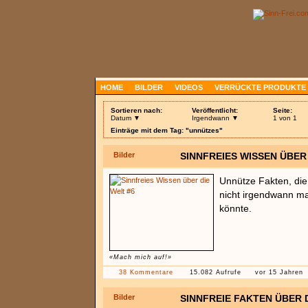
HOME
BILDER
VIDEOS
VERRÜCKTE PRODUKTE
Sortieren nach:
Veröffentlicht:
Seite:
Datum ▼
Irgendwann ▼
1 von 1
Einträge mit dem Tag: "unnützes"
Bilder
SINNFREIES WISSEN ÜBER 
Unnütze Fakten, die 
nicht irgendwann ma
könnte.
«Mach mich auf!»
38 Kommentare
15.082 Aufrufe
vor 15 Jahren
Bilder
SINNFREIE FAKTEN ÜBER 